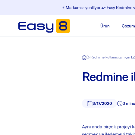
⚡️ Markamızı yeniliyoruz: Easy Redmine ve
Ürün
Çözüm
Easy8
Redmine kullanıcıları için E
Redmine il
3/17/2020
3 minu
Aynı anda birçok projeyi ko
seçmek ve ilerlemeyi takip