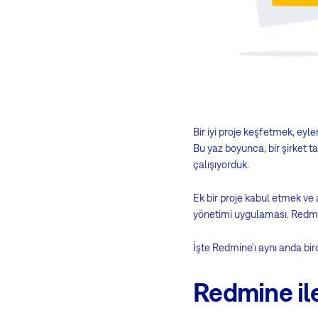
Bir iyi proje keşfetmek, e
Bu yaz boyunca, bir şirket t
çalışıyorduk.
Ek bir proje kabul etmek ve
yönetimi uygulaması. Redmin
İşte Redmine'ı aynı anda bird
Redmine ile