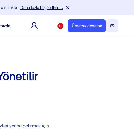
 aynı ekip.
Daha fazla bilgi edinin →
mızda
Ücretsiz deneme
önetilir
vleri yerine getirmek için