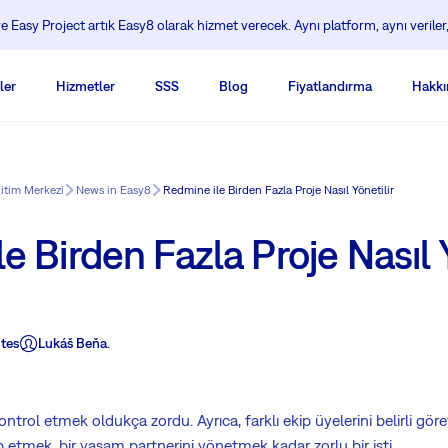
 Easy Project artık Easy8 olarak hizmet verecek. Aynı platform, aynı veriler,
ler
Hizmetler
SSS
Blog
Fiyatlandırma
Hakkı
ğitim Merkezi
News in Easy8
Redmine ile Birden Fazla Proje Nasıl Yönetilir
e Birden Fazla Proje Nasıl Y
tes
Lukáš Beňa.
ntrol etmek oldukça zordu. Ayrıca, farklı ekip üyelerini belirli göre
 etmek, bir yaşam partnerini yönetmek kadar zorlu bir işti.