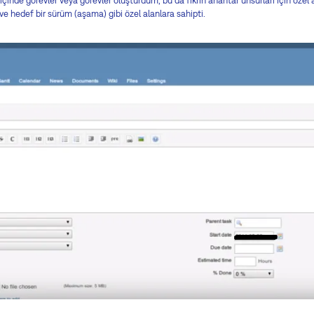
çinde görevler veya görevler oluşturdum, bu da fikrin anahtar unsurları için özel al
i ve hedef bir sürüm (aşama) gibi özel alanlara sahipti.