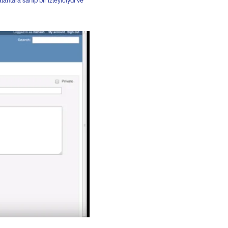
anlara sahip bir izleyiciydi ve