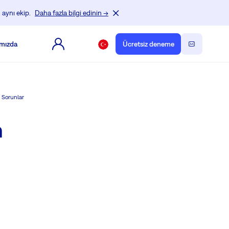
 aynı ekip.
Daha fazla bilgi edinin →
mızda
Ücretsiz deneme
 Sorunlar
n