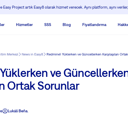
 Easy Project artık Easy8 olarak hizmet verecek. Aynı platform, aynı veriler,
ler
Hizmetler
SSS
Blog
Fiyatlandırma
Hakkı
ğitim Merkezi
News in Easy8
Redmine'i Yüklerken ve Güncellerken Karşılaşılan Ortak
 Yüklerken ve Güncellerke
an Ortak Sorunlar
es
Lukáš Beňa.