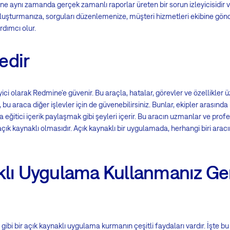
ne aynı zamanda gerçek zamanlı raporlar üreten bir sorun izleyicisidir v
luşturmanıza, sorguları düzenlemenize, müşteri hizmetleri ekibine gö
dımcı olur.
edir
leyici olarak Redmine'e güvenir. Bu araçla, hatalar, görevler ve özellikler ü
, bu araca diğer işlevler için de güvenebilirsiniz. Bunlar, ekipler arasında i
eğitici içerik paylaşmak gibi şeyleri içerir. Bu aracın uzmanlar ve prof
çık kaynaklı olmasıdır. Açık kaynaklı bir uygulamada, herhangi biri arac
klı Uygulama Kullanmanız G
gibi bir açık kaynaklı uygulama kurmanın çeşitli faydaları vardır. İşte bu