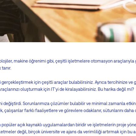
knolojiler, makine öğrenimi gibi, çeşitli işletmelere otomasyon araçlarıyla 
tanır.
gerçekleştirmek için çeşitli araçlar bulabilirsiniz. Ayrıca tercihinize ve 
raçlarınızı oluşturmak için IT'yi de kiralayabilirsiniz. Bu harika değil mi?
ini değiştirdi. Sorunlarımıza çözümler bulabilir ve minimal zamanla etkinlik
k, çalışanlar farklı faaliyetlere ve görevlere odaklanır, sütunlarını daha d
popüler açık kaynaklı uygulamalardan biridir ve işletmelerin proje yönet
letmeler değil, birçok üniversite ve ajans da verimliliği artırmak için bu ar