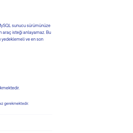
ar; MySQL sunucu sürümünüze
en araç isteği anlayamaz. Bu
ı yedeklemeli ve en son
kmektedir.
ız gerekmektedir.