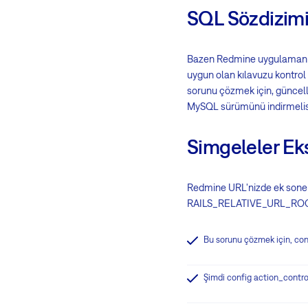
SQL Sözdizim
Bazen Redmine uygulamanızı 
uygun olan kılavuzu kontrol
sorunu çözmek için, güncel
MySQL sürümünü indirmelisi
Simgeleler Ek
Redmine URL'nizde ek sonek 
RAILS_RELATIVE_URL_ROOT d
Bu sorunu çözmek için, con
Şimdi config action_contro