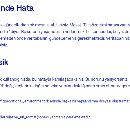
inde Hata
güncellerken bir mesaj alabilirsiniz. Mesaj, "Bir sözdizimi hatası v
 edin." diyor. Bu sorunu yaşamanızın nedeni eski bir sunucudur, bu yüzd
lemeden önce veritabanını güncellemeniz gerekmektedir. Veritabanınız
niz.
sik
kullandığınızda, bu hatayla karşılaşacaksınız. Bu sorunu yaşıyorsanız,
eğişkenlerinin doğru soneke yapılandırıldığından emin olmanız gere
fig/additional_environment.rb adında başka bir yapılandırma dosyası oluşturman
ller.relative_url_root = (sonek) yapmanız gerekmektedir.