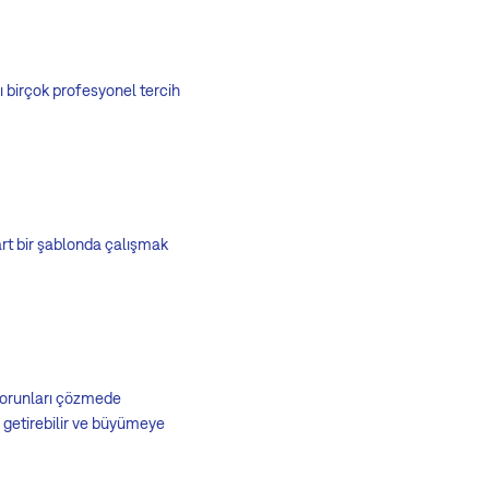
ı birçok profesyonel tercih
dart bir şablonda çalışmak
n sorunları çözmede
er getirebilir ve büyümeye