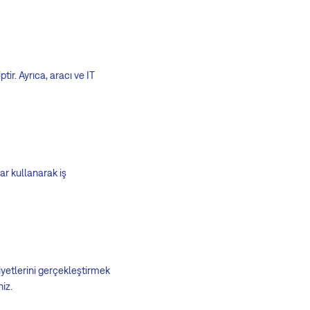
ir. Ayrıca, aracı ve IT
ar kullanarak iş
iyetlerini gerçekleştirmek
niz.