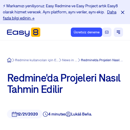
⚡️ Markamızı yeniliyoruz: Easy Redmine ve Easy Project artık Easy8
olarak hizmet verecek. Aynı platform, aynı veriler, aynı ekip.
Daha
fazla bilgi edinin →
Ücretsiz deneme
Easy8
Redmine kullanıcıları için Eğitim Merkezi
News in Easy8
Redmine'da Projeleri Nasıl Tahmin Edilir
Redmine'da Projeleri Nasıl
Tahmin Edilir
12/21/2020
4 minutes
Lukáš Beňa.