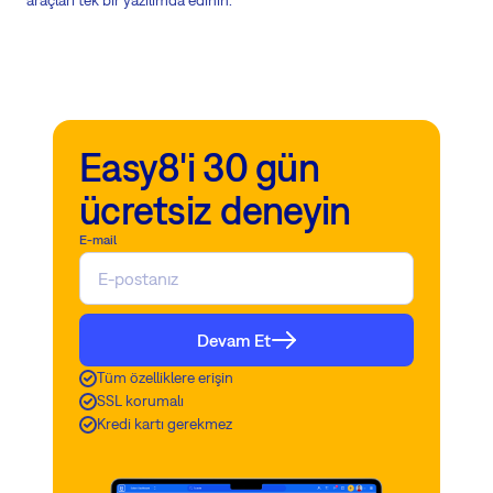
araçları tek bir yazılımda edinin.
Easy8'i 30 gün
ücretsiz deneyin
E-mail
Devam Et
Tüm özelliklere erişin
SSL korumalı
Kredi kartı gerekmez