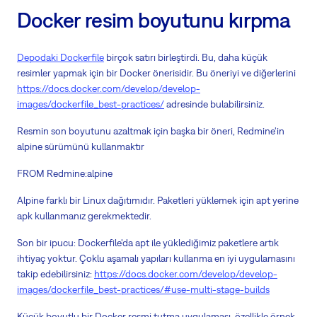
Docker resim boyutunu kırpma
Depodaki Dockerfile
birçok satırı birleştirdi. Bu, daha küçük
resimler yapmak için bir Docker önerisidir. Bu öneriyi ve diğerlerini
https://docs.docker.com/develop/develop-
images/dockerfile_best-practices/
adresinde bulabilirsiniz.
Resmin son boyutunu azaltmak için başka bir öneri, Redmine'in
alpine sürümünü kullanmaktır
FROM Redmine:alpine
Alpine farklı bir Linux dağıtımıdır. Paketleri yüklemek için apt yerine
apk kullanmanız gerekmektedir.
Son bir ipucu: Dockerfile'da apt ile yüklediğimiz paketlere artık
ihtiyaç yoktur. Çoklu aşamalı yapıları kullanma en iyi uygulamasını
takip edebilirsiniz:
https://docs.docker.com/develop/develop-
images/dockerfile_best-practices/#use-multi-stage-builds
Küçük boyutlu bir Docker resmi tutma uygulaması, özellikle örnek