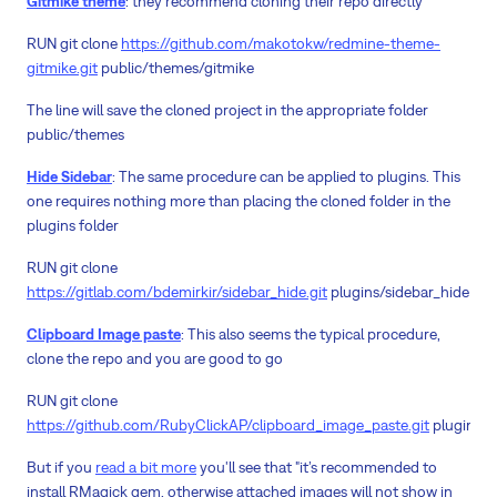
Gitmike theme
: they recommend cloning their repo directly
RUN git clone
https://github.com/makotokw/redmine-theme-
gitmike.git
public/themes/gitmike
The line will save the cloned project in the appropriate folder
public/themes
Hide Sidebar
: The same procedure can be applied to plugins. This
one requires nothing more than placing the cloned folder in the
plugins folder
RUN git clone
https://gitlab.com/bdemirkir/sidebar_hide.git
plugins/sidebar_hide
Clipboard Image paste
: This also seems the typical procedure,
clone the repo and you are good to go
RUN git clone
https://github.com/RubyClickAP/clipboard_image_paste.git
plugins/c
But if you
read a bit more
you'll see that "it’s recommended to
install RMagick gem, otherwise attached images will not show in