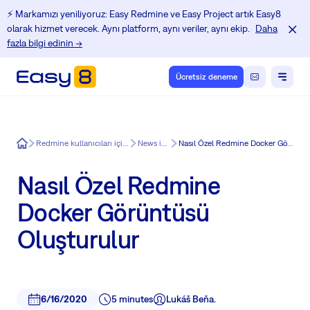
⚡️ Markamızı yeniliyoruz: Easy Redmine ve Easy Project artık Easy8
olarak hizmet verecek. Aynı platform, aynı veriler, aynı ekip.
Daha
fazla bilgi edinin →
Ücretsiz deneme
Easy8
Redmine kullanıcıları için Eğitim Merkezi
News in Easy8
Nasıl Özel Redmine Docker Görüntüsü Oluşturulur
Nasıl Özel Redmine
Docker Görüntüsü
Oluşturulur
6/16/2020
5 minutes
Lukáš Beňa.