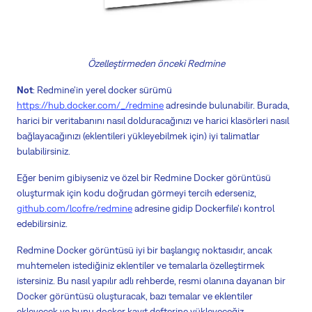
Özelleştirmeden önceki Redmine
Not
: Redmine'in yerel docker sürümü
https://hub.docker.com/_/redmine
adresinde bulunabilir. Burada,
harici bir veritabanını nasıl dolduracağınızı ve harici klasörleri nasıl
bağlayacağınızı (eklentileri yükleyebilmek için) iyi talimatlar
bulabilirsiniz.
Eğer benim gibiyseniz ve özel bir Redmine Docker görüntüsü
oluşturmak için kodu doğrudan görmeyi tercih ederseniz,
github.com/lcofre/redmine
adresine gidip Dockerfile'ı kontrol
edebilirsiniz.
Redmine Docker görüntüsü iyi bir başlangıç noktasıdır, ancak
muhtemelen istediğiniz eklentiler ve temalarla özelleştirmek
istersiniz. Bu nasıl yapılır adlı rehberde, resmi olanına dayanan bir
Docker görüntüsü oluşturacak, bazı temalar ve eklentiler
ekleyecek ve bunu docker kayıt defterine yükleyeceğiz.