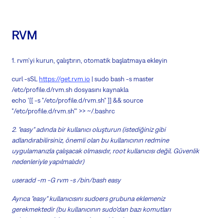
RVM
1. rvm'yi kurun, çalıştırın, otomatik başlatmaya ekleyin
curl -sSL
https://get.rvm.io
| sudo bash -s master
/etc/profile.d/rvm.sh dosyasını kaynakla
echo '[[ -s "/etc/profile.d/rvm.sh" ]] && source
"/etc/profile.d/rvm.sh"' >> ~/.bashrc
2. "easy" adında bir kullanıcı oluşturun (istediğiniz gibi
adlandırabilirsiniz, önemli olan bu kullanıcının redmine
uygulamanızla çalışacak olmasıdır, root kullanıcısı değil. Güvenlik
nedenleriyle yapılmalıdır)
useradd -m -G rvm -s /bin/bash easy
Ayrıca "easy" kullanıcısını sudoers grubuna eklemeniz
gerekmektedir (bu kullanıcının sudo'dan bazı komutları