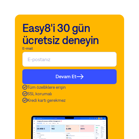
Easy8'i 30 gün
ücretsiz deneyin
E-mail
Devam Et
Tüm özelliklere erişin
SSL korumalı
Kredi kartı gerekmez