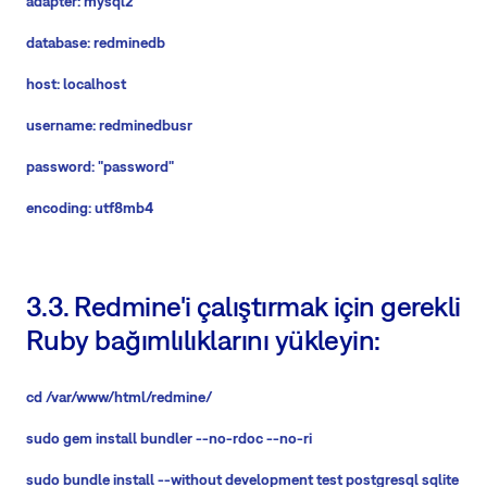
adapter: mysql2
database:
redminedb
host: localhost
username:
redminedbusr
password: "
password
"
encoding: utf8mb4
3.3. Redmine'i çalıştırmak için gerekli
Ruby bağımlılıklarını yükleyin:
cd /var/www/html/redmine/
sudo gem install bundler --no-rdoc --no-ri
sudo bundle install --without development test postgresql sqlite