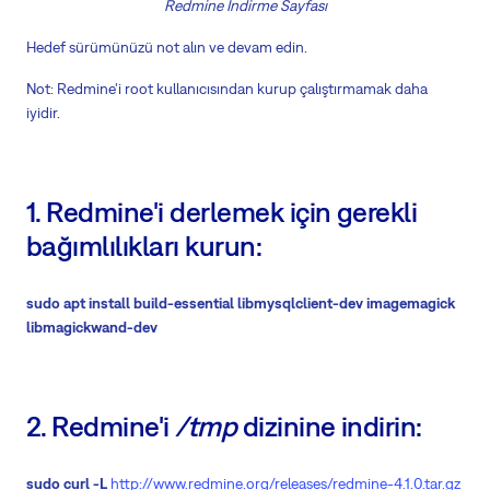
Redmine İndirme Sayfası
Hedef sürümünüzü not alın ve devam edin.
Not: Redmine'i root kullanıcısından kurup çalıştırmamak daha
iyidir.
1. Redmine'i derlemek için gerekli
bağımlılıkları kurun:
sudo apt install build-essential libmysqlclient-dev imagemagick
libmagickwand-dev
2. Redmine'i
/tmp
dizinine indirin:
sudo curl -L
http://www.redmine.org/releases/redmine-4.1.0.tar.gz