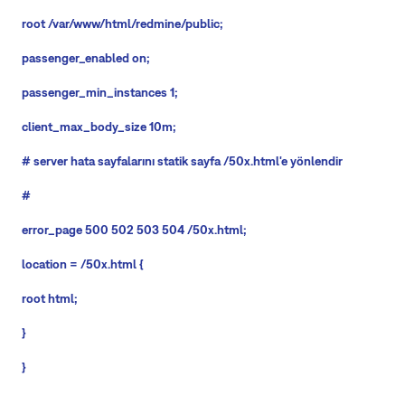
root /var/www/html/redmine/public;
passenger_enabled on;
passenger_min_instances 1;
client_max_body_size 10m;
# server hata sayfalarını statik sayfa /50x.html'e yönlendir
#
error_page 500 502 503 504 /50x.html;
location = /50x.html {
root html;
}
}