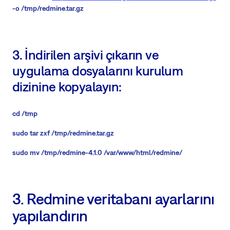
-o /tmp/redmine.tar.gz
3. İndirilen arşivi çıkarın ve
uygulama dosyalarını kurulum
dizinine kopyalayın:
cd /tmp
sudo tar zxf /tmp/redmine.tar.gz
sudo mv /tmp/redmine-4.1.0 /var/www/html/redmine/
3. Redmine veritabanı ayarlarını
yapılandırın