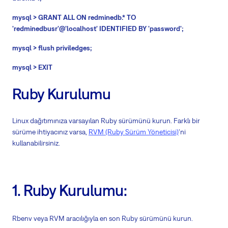
mysql > GRANT ALL ON redminedb.* TO
'redminedbusr'@'localhost' IDENTIFIED BY 'password';
mysql > flush priviledges;
mysql > EXIT
Ruby Kurulumu
Linux dağıtımınıza varsayılan Ruby sürümünü kurun. Farklı bir
sürüme ihtiyacınız varsa,
RVM (Ruby Sürüm Yöneticisi)
'ni
kullanabilirsiniz.
1.
Ruby Kurulumu:
Rbenv veya RVM aracılığıyla en son Ruby sürümünü kurun.