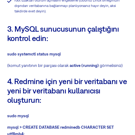
root uzaktan oturum açmasını engelleme (Ubuntu Linux örneğinizin
dışından veritabanına bağlanmayı planlıyorsanız hayır deyin, aksi
takdirde evet deyin).
3. MySQL sunucusunun çalıştığını
kontrol edin:
sudo systemctl status mysql
(komut yanıtının bir parçası olarak
active (running)
görmelisiniz)
4. Redmine için yeni bir veritabanı ve
yeni bir veritabanı kullanıcısı
oluşturun:
sudo mysql
mysql > CREATE DATABASE redminedb CHARACTER SET
utf8mb4;