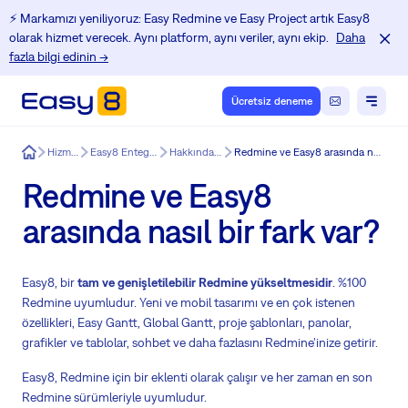
⚡️ Markamızı yeniliyoruz: Easy Redmine ve Easy Project artık Easy8
olarak hizmet verecek. Aynı platform, aynı veriler, aynı ekip.
Daha
fazla bilgi edinin →
Ücretsiz deneme
Easy8
Hizmetler
Easy8 Entegrasyonu
Hakkında Easy8
Redmine ve Easy8 arasında nasıl bir fark var?
Redmine ve Easy8
arasında nasıl bir fark var?
Easy8, bir
tam ve genişletilebilir Redmine yükseltmesidir
. %100
Redmine uyumludur. Yeni ve mobil tasarımı ve en çok istenen
özellikleri, Easy Gantt, Global Gantt, proje şablonları, panolar,
grafikler ve tablolar, sohbet ve daha fazlasını Redmine'inize getirir.
Easy8, Redmine için bir eklenti olarak çalışır ve her zaman en son
Redmine sürümleriyle uyumludur.