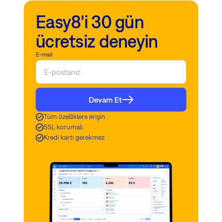
Easy8'i 30 gün
ücretsiz deneyin
E-mail
Devam Et
Tüm özelliklere erişin
SSL korumalı
Kredi kartı gerekmez