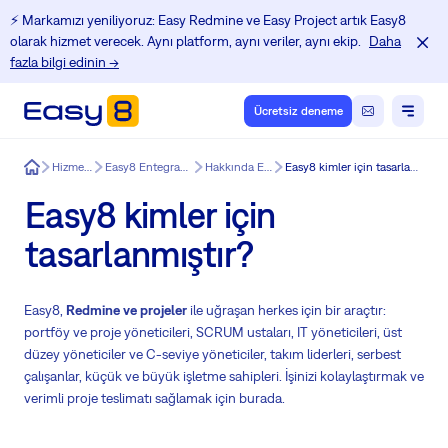
⚡️ Markamızı yeniliyoruz: Easy Redmine ve Easy Project artık Easy8
olarak hizmet verecek. Aynı platform, aynı veriler, aynı ekip.
Daha
fazla bilgi edinin →
Ücretsiz deneme
Easy8
Hizmetler
Easy8 Entegrasyonu
Hakkında Easy8
Easy8 kimler için tasarlanmıştır?
Easy8 kimler için
tasarlanmıştır?
Easy8,
Redmine ve projeler
ile uğraşan herkes için bir araçtır:
portföy ve proje yöneticileri, SCRUM ustaları, IT yöneticileri, üst
düzey yöneticiler ve C-seviye yöneticiler, takım liderleri, serbest
çalışanlar, küçük ve büyük işletme sahipleri. İşinizi kolaylaştırmak ve
verimli proje teslimatı sağlamak için burada.