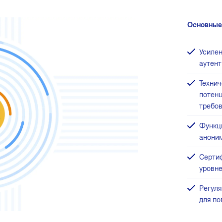
Основные
Усилен
аутент
Технич
потенц
требо
Функци
аноним
Серти
уровн
Регуля
для п