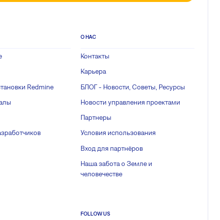
О НАС
е
Контакты
Карьера
становки Redmine
БЛОГ - Новости, Советы, Ресурсы
иалы
Новости управления проектами
Партнеры
азработчиков
Условия использования
Вход для партнёров
Наша забота о Земле и
человечестве
FOLLOW US