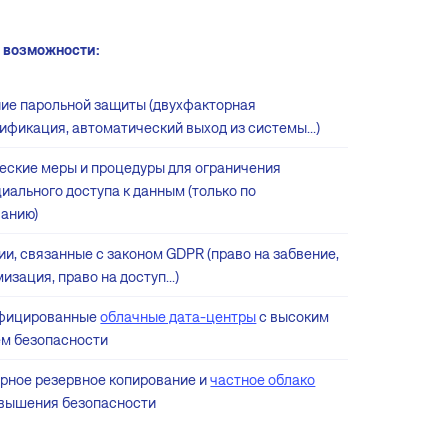
 возможности:
ие парольной защиты (двухфакторная
ификация, автоматический выход из системы...)
еские меры и процедуры для ограничения
иального доступа к данным (только по
ванию)
и, связанные с законом GDPR (право на забвение,
изация, право на доступ...)
фицированные
облачные дата-центры
с высоким
ем безопасности
рное резервное копирование и
частное облако
овышения безопасности