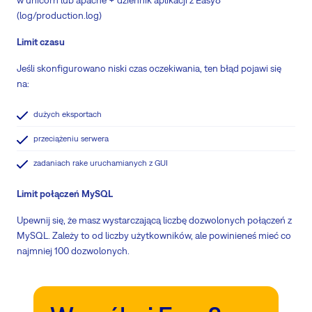
w unicorn lub apache + dziennik aplikacji z Easy8
(log/production.log)
Limit czasu
Jeśli skonfigurowano niski czas oczekiwania, ten błąd pojawi się
na:
dużych eksportach
przeciążeniu serwera
zadaniach rake uruchamianych z GUI
Limit połączeń MySQL
Upewnij się, że masz wystarczającą liczbę dozwolonych połączeń z
MySQL. Zależy to od liczby użytkowników, ale powinieneś mieć co
najmniej 100 dozwolonych.