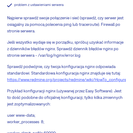
problem z ustawieniami serwera
Najpierw sprawdź swoje połączenie i sieć (sprawdź, czy serwer jest
osiągalny za pomocą polecenia ping lub traceroute). Firewall po
stronie serwera.
Jeśli wszystko wydaje się w porządku, spróbuj uzyskać informacje
z dzienników błędów nginx. Sprawdź dziennik błędów nginx po
stronie serwera - /var/log/nginx/error.log
Sprawdź podwójnie, czy twoja konfiguracja nginx odpowiada
standardowi. Standardowa konfiguracja nginx znajduje się tutaj:
https://www.redmine.org/projects/redmine/wiki/HowTo_configure_
Przykład konfiguracji nginx (używanej przez Easy Software). Jest
to dość podobne do oficjalnej konfiguracji, tylko kilka zmiennych
jest zoptymalizowanych:
user www-data;
worker_processes 8;