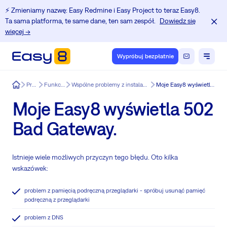
⚡️ Zmieniamy nazwę: Easy Redmine i Easy Project to teraz Easy8.
Ta sama platforma, te same dane, ten sam zespół.
Dowiedz się
więcej →
Wypróbuj bezpłatnie
Easy8
Produkt
Funkcje Easy8
Wspólne problemy z instalacją i aktualizacją Redmine.
Moje Easy8 wyświetla 502 Bad Gateway.
Moje Easy8 wyświetla 502
Bad Gateway.
Istnieje wiele możliwych przyczyn tego błędu. Oto kilka
wskazówek:
problem z pamięcią podręczną przeglądarki - spróbuj usunąć pamięć
podręczną z przeglądarki
problem z DNS