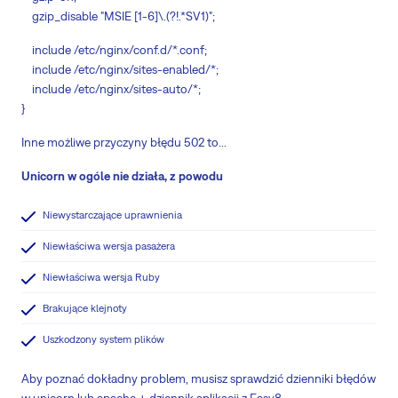
gzip_disable "MSIE [1-6]\.(?!.*SV1)";
include /etc/nginx/conf.d/*.conf;
include /etc/nginx/sites-enabled/*;
include /etc/nginx/sites-auto/*;
}
Inne możliwe przyczyny błędu 502 to...
Unicorn w ogóle nie działa, z powodu
Niewystarczające uprawnienia
Niewłaściwa wersja pasażera
Niewłaściwa wersja Ruby
Brakujące klejnoty
Uszkodzony system plików
Aby poznać dokładny problem, musisz sprawdzić dzienniki błędów