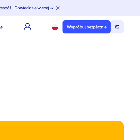
zespół.
Dowiedz się więcej →
as
Wypróbuj bezpłatnie