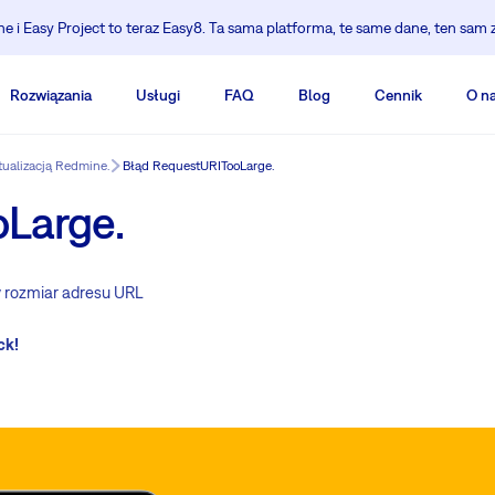
 i Easy Project to teraz Easy8. Ta sama platforma, te same dane, ten sam 
Rozwiązania
Usługi
FAQ
Blog
Cennik
O n
tualizacją Redmine.
Błąd RequestURITooLarge.
Large.
 rozmiar adresu URL
ck!