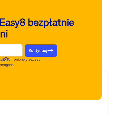
Easy8 bezpłatnie
ni
Kontynuuj
cji
Chronione przez SSL
 wymagana