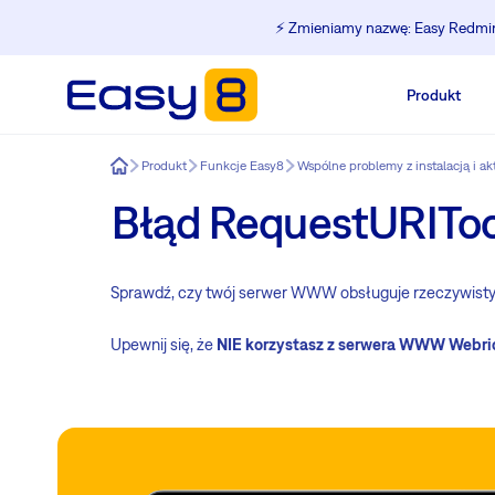
⚡️ Zmieniamy nazwę: Easy Redmine
Produkt
Easy8
Produkt
Funkcje Easy8
Wspólne problemy z instalacją i ak
Błąd RequestURIToo
Sprawdź, czy twój serwer WWW obsługuje rzeczywisty
Upewnij się, że
NIE korzystasz z serwera WWW Webri