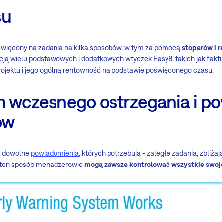
su
święcony na zadania na kilka sposobów, w tym za pomocą
stoperów i r
cją wielu podstawowych i dodatkowych wtyczek Easy8, takich jak faktu
ojektu i jego ogólną rentowność na podstawie poświęconego czasu.
em wczesnego ostrzegania i p
ów
ć dowolne
powiadomienia
, których potrzebują - zaległe zadania, zbliża
W ten sposób menadżerowie
mogą zawsze kontrolować wszystkie swoje