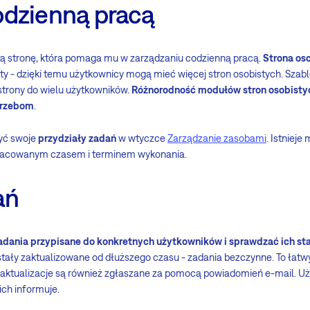
odzienną pracą
ą stronę, która pomaga mu w zarządzaniu codzienną pracą.
Strona os
y - dzięki temu użytkownicy mogą mieć więcej stron osobistych. Szabl
 strony do wielu użytkowników.
Różnorodność modułów stron osobistyc
trzebom
.
yć swoje
przydziały zadań
w wtyczce
Zarządzanie zasobami
. Istnieje
 szacowanym czasem i terminem wykonania.
ań
adania przypisane do konkretnych użytkowników i sprawdzać ich st
ostały zaktualizowane od dłuższego czasu - zadania bezczynne. To łatw
 aktualizacje są również zgłaszane za pomocą powiadomień e-mail. Uż
ch informuje.