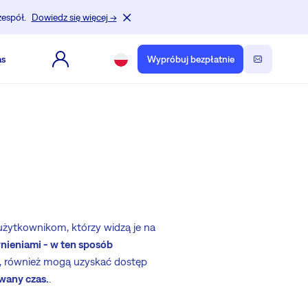
zespół.
Dowiedz się więcej →
as
Wypróbuj bezpłatnie
użytkownikom, którzy widzą je na
wnieniami - w ten sposób
ci, również mogą uzyskać dostęp
owany czas.
.