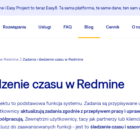
 i Easy Project to teraz Easy8. Ta sama platforma, te same dane, ten sam 
Rozwiązania
Usługi
FAQ
Blog
Cennik
O n
ów Redmine.
Zadania i śledzenie czasu w Redmine
edzenie czasu w Redmine
jektu to podstawowa funkcja systemu. Zadania są przypisywane 
ytkownicy
aktualizują zadania zgodnie z przepływem pracy i upra
półpracują.
Zewnętrzni użytkownicy, tacy jak partnerzy lub klien
 klucz do zaawansowanych funkcji - jest to
śledzenie czasu i szac