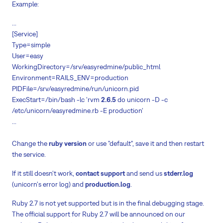
Example:
...
[Service]
Type=simple
User=easy
WorkingDirectory=/srv/easyredmine/public_html
Environment=RAILS_ENV=production
PIDFile=/srv/easyredmine/run/unicorn.pid
ExecStart=/bin/bash -lc 'rvm
2.6.5
do unicorn -D -c
/etc/unicorn/easyredmine.rb -E production'
...
Change the
ruby version
or use "default", save it and then restart
the service.
If it still doesn't work,
contact support
and send us
stderr.log
(unicorn's error log) and
production.log
.
Ruby 2.7 is not yet supported but is in the final debugging stage.
The official support for Ruby 2.7 will be announced on our