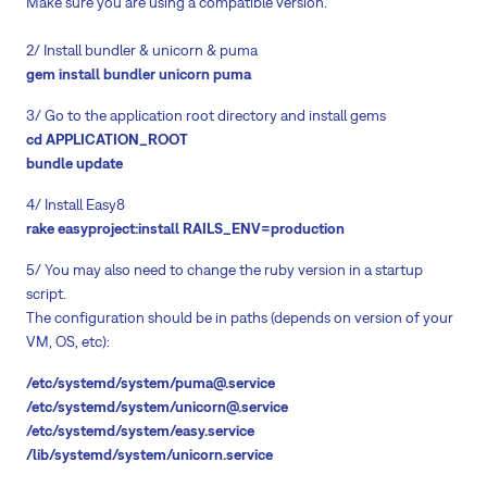
Make sure you are using a compatible version.
2/ Install bundler & unicorn & puma
gem install bundler unicorn puma
3/ Go to the application root directory and install gems
cd APPLICATION_ROOT
bundle update
4/ Install Easy8
rake easyproject:install RAILS_ENV=production
5/ You may also need to change the ruby version in a startup
script.
The configuration should be in paths (depends on version of your
VM, OS, etc):
/etc/systemd/system/puma@.service
/etc/systemd/system/unicorn@.service
/etc/systemd/system/easy.service
/lib/systemd/system/unicorn.service