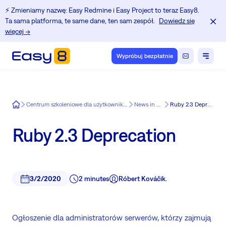
⚡️ Zmieniamy nazwę: Easy Redmine i Easy Project to teraz Easy8.
Ta sama platforma, te same dane, ten sam zespół.
Dowiedz się
więcej →
Wypróbuj bezpłatnie
Easy8
Centrum szkoleniowe dla użytkowników Redmine.
News in Easy8
Ruby 2.3 Deprecation
Ruby 2.3 Deprecation
3/2/2020
2 minutes
Róbert Kováčik.
Ogłoszenie dla administratorów serwerów, którzy zajmują