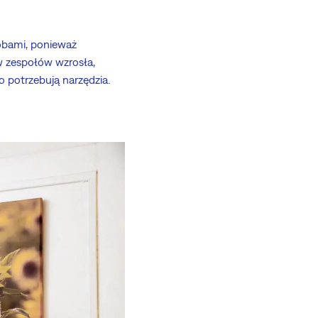
sobami, ponieważ
w zespołów wzrosła,
o potrzebują narzędzia.