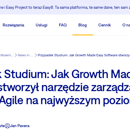
 i Easy Project to teraz Easy8. Ta sama platforma, te same dane, ten sam 
Rozwiązania
Usługi
FAQ
Blog
Cennik
O n
Centrum szkoleniowe dla użytkowników Redmine.
News in Easy8
 Studium: Jak Growth Ma
stworzył narzędzie zarządz
Agile na najwyższym pozio
ute
Jan Pavera