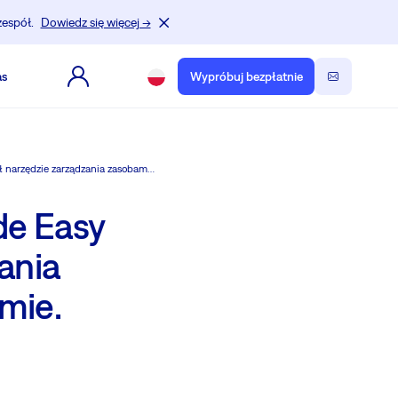
zespół.
Dowiedz się więcej →
as
Wypróbuj bezpłatnie
Przypadek Studium: Jak Growth Made Easy Software stworzył narzędzie zarządzania zasobami Agile na najwyższym poziomie.
de Easy
ania
mie.