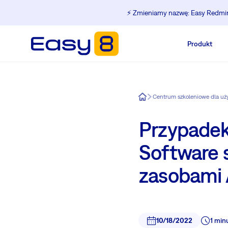
⚡️ Zmieniamy nazwę: Easy Redmine
Produkt
Easy8
Przypadek
Software 
zasobami 
10/18/2022
1 min