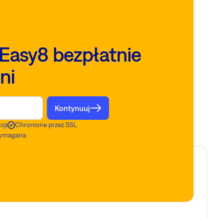
Easy8 bezpłatnie
ni
Kontynuuj
cji
Chronione przez SSL
 wymagana