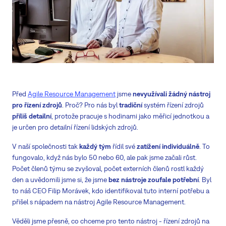
Před
Agile Resource Management
jsme
nevyužívali žádný nástroj
pro řízení zdrojů
. Proč? Pro nás byl
tradiční
systém řízení zdrojů
příliš detailní
, protože pracuje s hodinami jako měřicí jednotkou a
je určen pro detailní řízení lidských zdrojů.
V naší společnosti tak
každý tým
řídil své
zatížení individuálně
. To
fungovalo, když nás bylo 50 nebo 60, ale pak jsme začali růst.
Počet členů týmu se zvyšoval, počet externích členů rostl každý
den a uvědomili jsme si, že jsme
bez nástroje zoufale potřební
. Byl
to náš CEO Filip Morávek, kdo identifikoval tuto interní potřebu a
přišel s nápadem na nástroj Agile Resource Management.
Věděli jsme přesně, co chceme pro tento nástroj - řízení zdrojů na