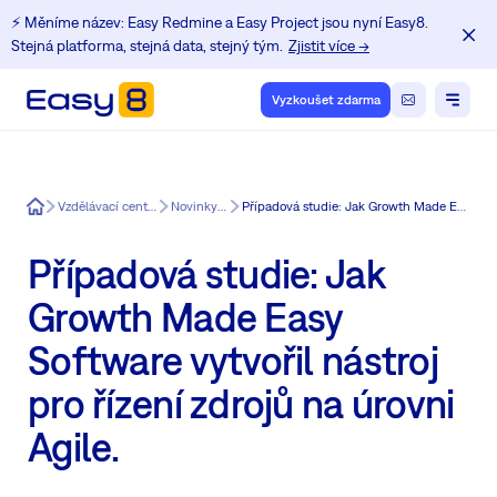
⚡️ Měníme název: Easy Redmine a Easy Project jsou nyní Easy8.
Stejná platforma, stejná data, stejný tým.
Zjistit více →
Vyzkoušet zdarma
Easy8
Vzdělávací centrum pro uživatele Redmine
Novinky v Easy Redmine
Případová studie: Jak Growth Made Easy Software vytvořil nástroj pro řízení zdrojů na úrovni Agile.
Případová studie: Jak
Growth Made Easy
Software vytvořil nástroj
pro řízení zdrojů na úrovni
Agile.