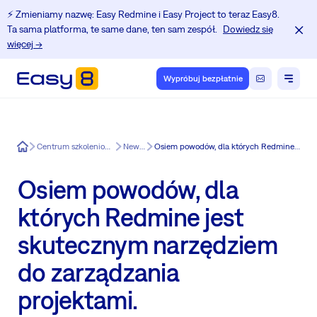
⚡️ Zmieniamy nazwę: Easy Redmine i Easy Project to teraz Easy8.
Ta sama platforma, te same dane, ten sam zespół.
Dowiedz się
więcej →
Wypróbuj bezpłatnie
Easy8
Centrum szkoleniowe dla użytkowników Redmine.
News in Easy8
Osiem powodów, dla których Redmine jest skutecznym narzędziem do zarządzania projektami.
Osiem powodów, dla
których Redmine jest
skutecznym narzędziem
do zarządzania
projektami.