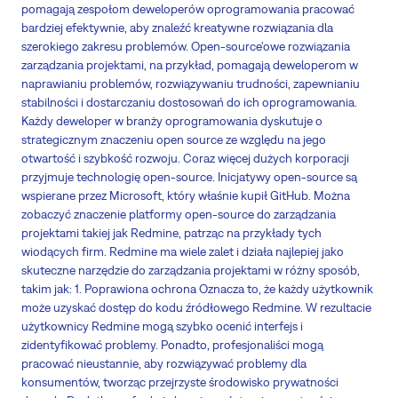
pomagają zespołom deweloperów oprogramowania pracować
bardziej efektywnie, aby znaleźć kreatywne rozwiązania dla
szerokiego zakresu problemów. Open-source'owe rozwiązania
zarządzania projektami, na przykład, pomagają deweloperom w
naprawianiu problemów, rozwiązywaniu trudności, zapewnianiu
stabilności i dostarczaniu dostosowań do ich oprogramowania.
Każdy deweloper w branży oprogramowania dyskutuje o
strategicznym znaczeniu open source ze względu na jego
otwartość i szybkość rozwoju. Coraz więcej dużych korporacji
przyjmuje technologię open-source. Inicjatywy open-source są
wspierane przez Microsoft, który właśnie kupił GitHub. Można
zobaczyć znaczenie platformy open-source do zarządzania
projektami takiej jak Redmine, patrząc na przykłady tych
wiodących firm. Redmine ma wiele zalet i działa najlepiej jako
skuteczne narzędzie do zarządzania projektami w różny sposób,
takim jak: 1. Poprawiona ochrona Oznacza to, że każdy użytkownik
może uzyskać dostęp do kodu źródłowego Redmine. W rezultacie
użytkownicy Redmine mogą szybko ocenić interfejs i
zidentyfikować problemy. Ponadto, profesjonaliści mogą
pracować nieustannie, aby rozwiązywać problemy dla
konsumentów, tworząc przejrzyste środowisko prywatności