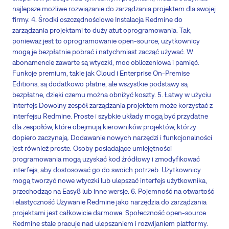
najlepsze możliwe rozwiązanie do zarządzania projektem dla swojej
firmy. 4. Środki oszczędnościowe Instalacja Redmine do
zarządzania projektami to duży atut oprogramowania. Tak,
ponieważ jest to oprogramowanie open-source, użytkownicy
mogą je bezpłatnie pobrać i natychmiast zacząć używać. W
abonamencie zawarte są wtyczki, moc obliczeniowa i pamięć.
Funkcje premium, takie jak Cloud i Enterprise On-Premise
Editions, są dodatkowo płatne, ale wszystkie podstawy są
bezpłatne, dzięki czemu można obniżyć koszty. 5. Łatwy w użyciu
interfejs Dowolny zespół zarządzania projektem może korzystać z
interfejsu Redmine. Proste i szybkie układy mogą być przydatne
dla zespołów, które obejmują kierowników projektów, którzy
dopiero zaczynają. Dodawanie nowych narzędzi i funkcjonalności
jest również proste. Osoby posiadające umiejętności
programowania mogą uzyskać kod źródłowy i zmodyfikować
interfejs, aby dostosować go do swoich potrzeb. Użytkownicy
mogą tworzyć nowe wtyczki lub ulepszać interfejs użytkownika,
przechodząc na Easy8 lub inne wersje. 6. Pojemność na otwartość
i elastyczność Używanie Redmine jako narzędzia do zarządzania
projektami jest całkowicie darmowe. Społeczność open-source
Redmine stale pracuje nad ulepszaniem i rozwijaniem platformy.