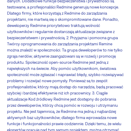
danych. Dodatkowe funkcje bezpieczeństwa i prywatności są
testowane, a profesjonaliści Redmine generują nowe koncepcje.
Dlatego firmy, które korzystają z Redmine do zarządzania
projektami, nie martwią się o skompromitowane dane. Ponadto,
deweloperzy Redmine priorytetowo traktują wolność
użytkowników i regularnie dostarczają aktualizacje związane z
bezpieczeństwem i prywatnością. 2. Przyjazna i pomocna grupa
Twórcy oprogramowania do zarządzania projektami Remine
można znaleźć w społeczności. Ta grupa deweloperów to nie tylko
zgraja nerdów; aktywnie zaangażowani są w rozwój i promocję
produktu. Społeczność open-source Redmine jest jedną z
największych na świecie. Aby pomóc użytkownikom, światowa
społeczność może zgłaszać i naprawiać błędy, szybko rozwiązywać
problemy i rozwijać nowe pomysły. Ponieważ są to zespół
profesjonalistów, którzy mają dostęp do narzędzia, będą pracować
szybciej i bardziej efektywnie niż ich pracownicy. 3. Ciągłe
aktualizacje Kod źródłowy Redmine jest dostępny do pobrania
przez deweloperów, którzy chcą pomóc w rozwoju i utrzymaniu
projektu. Nie jest tajemnicą, że Redmine ma jedną z najbardziej
aktywnych baz użytkowników; dlatego firma wprowadza nowe
funkcje i funkcjonalności prawie codziennie. Dzięki temu, że wielu
ekspertów pracuje nad tym samym projektem, można otrzymać