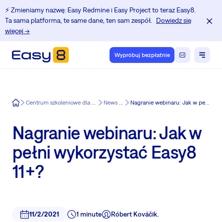
⚡️ Zmieniamy nazwę: Easy Redmine i Easy Project to teraz Easy8.
Ta sama platforma, te same dane, ten sam zespół.
Dowiedz się
więcej →
Wypróbuj bezpłatnie
Easy8
Centrum szkoleniowe dla użytkowników Redmine.
News in Easy8
Nagranie webinaru: Jak w pełni wykorzystać Easy8 11+?
Nagranie webinaru: Jak w
pełni wykorzystać Easy8
11+?
11/2/2021
1 minute
Róbert Kováčik.