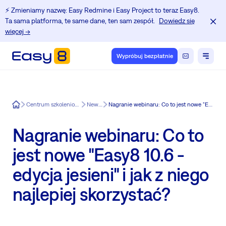
⚡️ Zmieniamy nazwę: Easy Redmine i Easy Project to teraz Easy8.
Ta sama platforma, te same dane, ten sam zespół.
Dowiedz się
więcej →
Wypróbuj bezpłatnie
Easy8
Centrum szkoleniowe dla użytkowników Redmine.
News in Easy8
Nagranie webinaru: Co to jest nowe "Easy8 10.6 - edycja jesieni" i jak z niego najlepiej skorzystać?
Nagranie webinaru: Co to
jest nowe "Easy8 10.6 -
edycja jesieni" i jak z niego
najlepiej skorzystać?