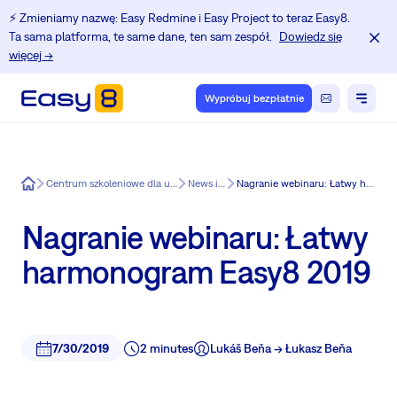
⚡️ Zmieniamy nazwę: Easy Redmine i Easy Project to teraz Easy8.
Ta sama platforma, te same dane, ten sam zespół.
Dowiedz się
więcej →
Wypróbuj bezpłatnie
Easy8
Centrum szkoleniowe dla użytkowników Redmine.
News in Easy8
Nagranie webinaru: Łatwy harmonogram Easy8 2019
Nagranie webinaru: Łatwy
harmonogram Easy8 2019
7/30/2019
2 minutes
Lukáš Beňa -> Łukasz Beňa