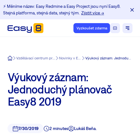
⚡️ Měníme název: Easy Redmine a Easy Project jsou nyní Easy8.
Stejná platforma, stejná data, stejný tým.
Zjistit více →
Vyzkoušet zdarma
Easy8
Vzdělávací centrum pro uživatele Redmine
Novinky v Easy Redmine
Výukový záznam: Jednoduchý plánovač Easy8 2019
Výukový záznam:
Jednoduchý plánovač
Easy8 2019
7/30/2019
2 minutes
Lukáš Beňa.