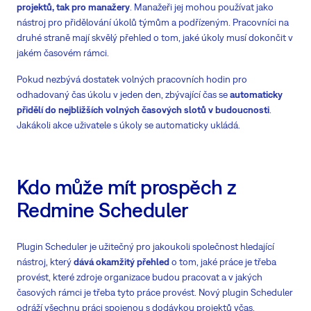
projektů, tak pro manažery
. Manažeři jej mohou používat jako
nástroj pro přidělování úkolů týmům a podřízeným. Pracovníci na
druhé straně mají skvělý přehled o tom, jaké úkoly musí dokončit v
jakém časovém rámci.
Pokud nezbývá dostatek volných pracovních hodin pro
odhadovaný čas úkolu v jeden den, zbývající čas se
automaticky
přidělí do nejbližších volných časových slotů v budoucnosti
.
Jakákoli akce uživatele s úkoly se automaticky ukládá.
Kdo může mít prospěch z
Redmine Scheduler
Plugin Scheduler je užitečný pro jakoukoli společnost hledající
nástroj, který
dává okamžitý přehled
o tom, jaké práce je třeba
provést, které zdroje organizace budou pracovat a v jakých
časových rámci je třeba tyto práce provést. Nový plugin Scheduler
odráží všechnu práci spojenou s dodávkou projektů včas.