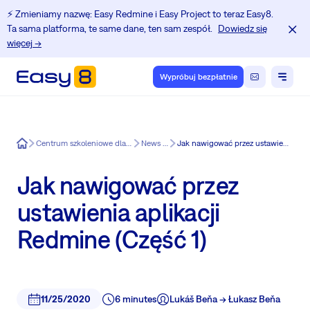
⚡️ Zmieniamy nazwę: Easy Redmine i Easy Project to teraz Easy8.
Ta sama platforma, te same dane, ten sam zespół.
Dowiedz się
więcej →
Wypróbuj bezpłatnie
Easy8
Centrum szkoleniowe dla użytkowników Redmine.
News in Easy8
Jak nawigować przez ustawienia aplikacji Redmine (Część 1)
Jak nawigować przez
ustawienia aplikacji
Redmine (Część 1)
11/25/2020
6 minutes
Lukáš Beňa -> Łukasz Beňa