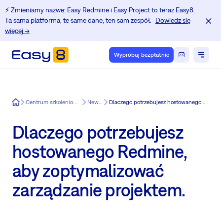
⚡️ Zmieniamy nazwę: Easy Redmine i Easy Project to teraz Easy8.
Ta sama platforma, te same dane, ten sam zespół.
Dowiedz się
więcej →
Wypróbuj bezpłatnie
Easy8
Centrum szkoleniowe dla użytkowników Redmine.
News in Easy8
Dlaczego potrzebujesz hostowanego Redmine, aby zoptymalizować zarządzanie projektem.
Dlaczego potrzebujesz
hostowanego Redmine,
aby zoptymalizować
zarządzanie projektem.