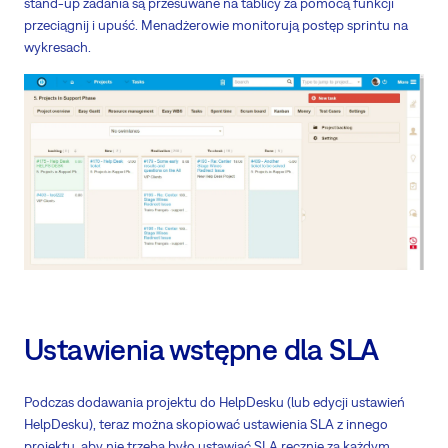
stand-up zadania są przesuwane na tablicy za pomocą funkcji
przeciągnij i upuść. Menadżerowie monitorują postęp sprintu na
wykresach.
Ustawienia wstępne dla SLA
Podczas dodawania projektu do HelpDesku (lub edycji ustawień
HelpDesku), teraz można skopiować ustawienia SLA z innego
projektu, aby nie trzeba było ustawiać SLA ręcznie za każdym