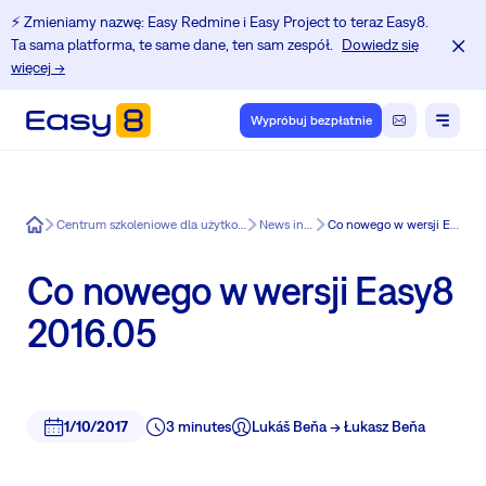
⚡️ Zmieniamy nazwę: Easy Redmine i Easy Project to teraz Easy8.
Ta sama platforma, te same dane, ten sam zespół.
Dowiedz się
więcej →
Wypróbuj bezpłatnie
Easy8
Centrum szkoleniowe dla użytkowników Redmine.
News in Easy8
Co nowego w wersji Easy8 2016.05
Co nowego w wersji Easy8
2016.05
1/10/2017
3 minutes
Lukáš Beňa -> Łukasz Beňa