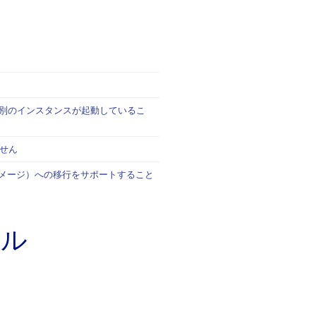
mi の別のインスタンスが起動しているこ
ません
e イメージ）への移行をサポートすること
ール