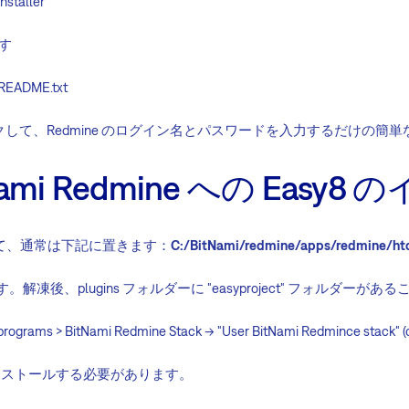
nstaller
す
/README.txt
 をクリックして、Redmine のログイン名とパスワードを入力するだけの
nami Redmine への Easy
ーして、通常は下記に置きます：
C:/BitNami/redmine/apps/redmine/ht
す。解凍後、plugins フォルダーに "easyproject" フォルダー
rograms > BitNami Redmine Stack -> "User BitNami Redmince stack"
をインストールする必要があります。