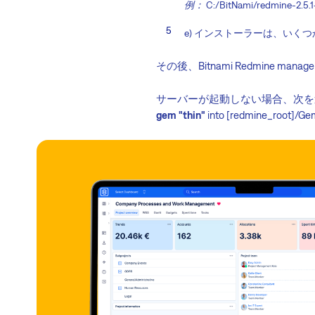
例：
C:/BitNami/redmine-2.5.1
e) インストーラーは、いく
その後、Bitnami Redmine man
サーバーが起動しない場合、次を
gem "thin"
into [redmine_root]/Ge