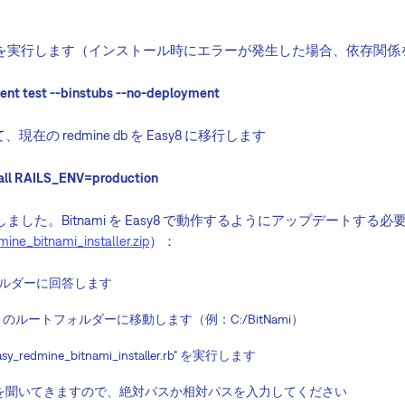
dle" を実行します（インストール時にエラーが発生した場合、依存関
ment test --binstubs --no-deployment
現在の redmine db を Easy8 に移行します
tall RAILS_ENV=production
y8 に移行しました。Bitnami を Easy8 で動作するようにアップデー
ine_bitnami_installer.zip
）：
ートフォルダーに回答します
Bitnami のルートフォルダーに移動します（例：C:/BitNami）
asy_redmine_bitnami_installer.rb" を実行します
i へのパスを聞いてきますので、絶対パスか相対パスを入力してください