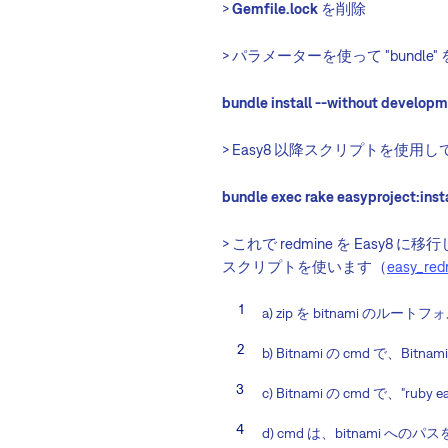
>
Gemfile.lock
を削除
> パラメーターを使って "bun
bundle install --without develop
> Easy8 以降スクリプトを使用して、
bundle exec rake easyproject:ins
> これで redmine を Eas
スクリプトを使います（
easy_redm
a) zip を bitnami のル
b) Bitnami の cmd で、
c) Bitnami の cmd で、"ruby e
d) cmd は、bitnam