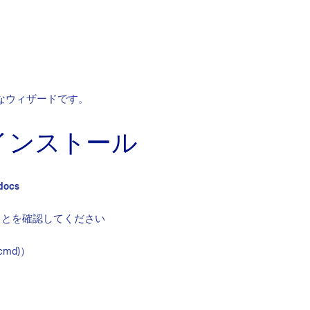
簡単なウィザードです。
8 のインストール
docs
があることを確認してください
 (cmd)）