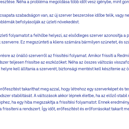
lvesztése. Néha a probléma megoldása több időt vesz igénybe, mint gon
csapata szabadságon van, az új szerver beszerzése időbe telik, vagy n
oblémák befolyásolják az üzleti növekedést.
leti folyamatot a felhőbe helyezi, az elsődleges szerver azonosítja a 
 szerverre. Ez megszünteti a kliens számára bármilyen szünetet, és 
résre az önálló szerverről az frissítési folyamat. Amikor frissíti a Red
endszer teljesen frissítse az eszközöket. Néha az összes változás vissz
elyre kell állítania a szerverét, biztonsági mentést kell készítenie az 
rőfeszítést takaríthat meg azzal, hogy létrehoz egy szerverképet és tesz
endszer stabilitását. A változások akkor lépnek életbe, ha az előző sta
képhez, ha egy hiba megszakítja a frissítési folyamatot. Ennek eredmény
 frissíteni a rendszert. Így időt, erőfeszítést és erőforrásokat takarít m