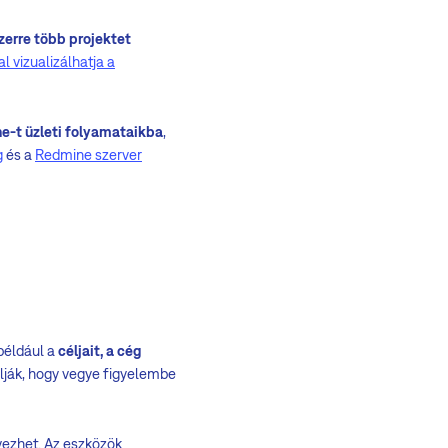
zerre több projektet
l vizualizálhatja a
ne-t üzleti folyamataikba
,
g
és a
Redmine szerver
például a
céljait, a cég
olják, hogy vegye figyelembe
vezhet. Az eszközök