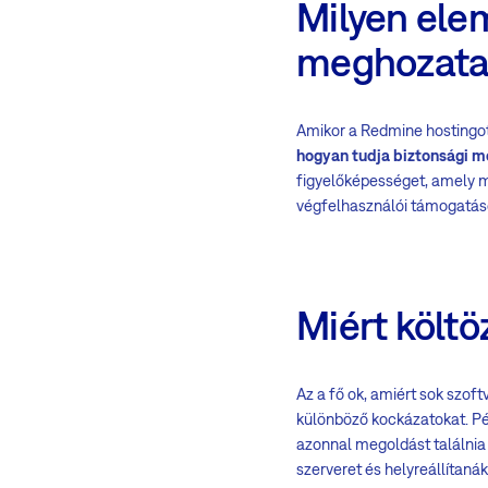
Milyen ele
meghozata
Amikor a Redmine hostingot 
hogyan tudja biztonsági me
figyelőképességet, amely ma
végfelhasználói támogatás
Miért költö
Az a fő ok, amiért sok szoft
különböző kockázatokat. Pél
azonnal megoldást találnia 
szerveret és helyreállítaná