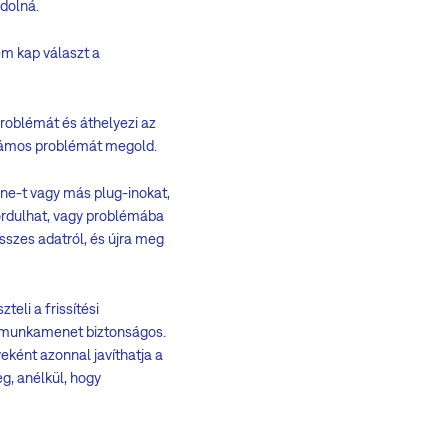
dolná.
em kap választ a
problémát és áthelyezi az
számos problémát megold.
mine-t vagy más plug-inokat,
afordulhat, vagy problémába
összes adatról, és újra meg
teli a frissítési
bil munkamenet biztonságos.
eként azonnal javíthatja a
eg, anélkül, hogy