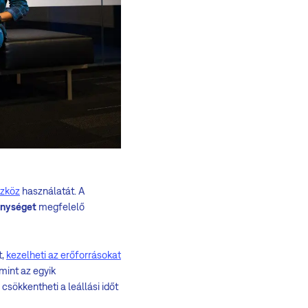
zköz
használatát. A
enységet
megfelelő
t,
kezelheti az erőforrásokat
int az egyik
sökkentheti a leállási időt