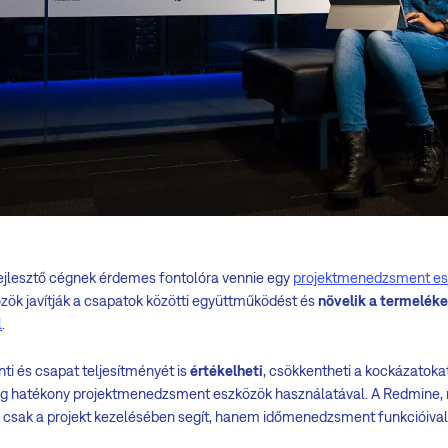
fejlesztő cégnek érdemes fontolóra vennie egy
projektmenedzsment es
k javítják a csapatok közötti együttműködést és
növelik a termelék
l
.
i és csapat teljesítményét is
értékelheti
, csökkentheti a kockázatoka
ég hatékony projektmenedzsment eszközök használatával. A Redmine, m
csak a projekt kezelésében segít, hanem időmenedzsment funkcióival c