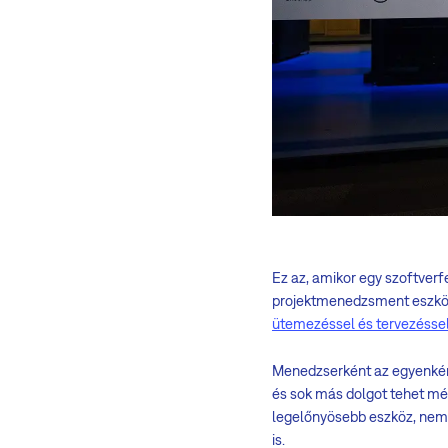
Ez az, amikor egy szoftver
projektmenedzsment eszközö
ütemezéssel és tervezésse
Menedzserként az egyenként
és sok más dolgot tehet m
legelőnyösebb eszköz, nem 
is.