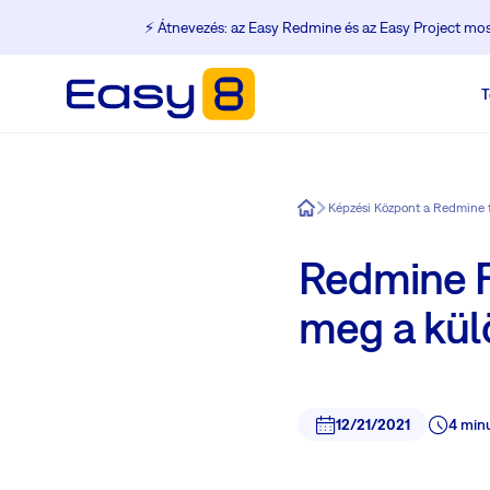
⚡️ Átnevezés: az Easy Redmine és az Easy Project m
T
Easy8
Képzési Központ a Redmine 
Redmine F
meg a kül
12/21/2021
4 min