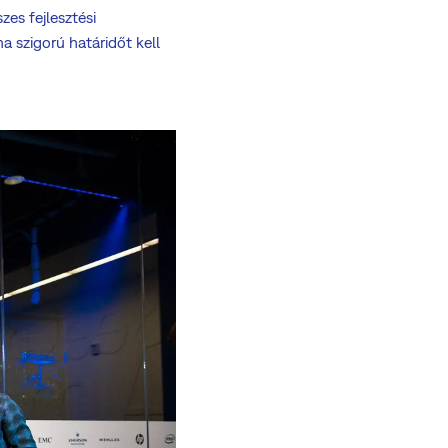
zes fejlesztési
a szigorú határidőt kell