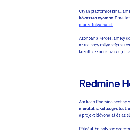
Olyan platformot kínál, ame
kövessen nyomon
. Emelle
munkafolyamatot
.
Azonban a kérdés, amely so
az az, hogy milyen típusú e
között, akkor ez az írás jól s
Redmine Ho
Amikor a Redmine hosting v
méretét, a költségvetést, a
a projekt idővonalát és az e
Például, ha helyben szeretn