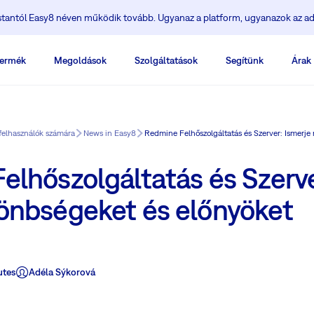
ostantól Easy8 néven működik tovább. Ugyanaz a platform, ugyanazok az ad
ermék
Megoldások
Szolgáltatások
Segítünk
Árak
felhasználók számára
News in Easy8
Redmine Felhőszolgáltatás és Szerver: Ismerje
elhőszolgáltatás és Szerve
önbségeket és előnyöket
utes
Adéla Sýkorová