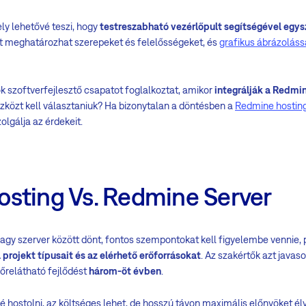
ly lehetővé teszi, hogy
testreszabható vezérlőpult segítségével egys
tt meghatározhat szerepeket és felelősségeket, és
grafikus ábrázolássa
k szoftverfejlesztő csapatot foglalkoztat, amikor
integrálják a Redmi
szközt kell választaniuk? Ha bizonytalan a döntésben a
Redmine hostin
zolgálja az érdekeit.
sting Vs. Redmine Server
agy szerver között dönt, fontos szempontokat kell figyelembe vennie, 
 projekt típusait és az elérhető erőforrásokat
. Az szakértők azt javas
lőrelátható fejlődést
három-öt évben
.
é hostolni, az költséges lehet, de hosszú távon maximális előnyöket él