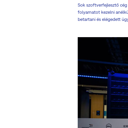
Sok szoftverfejlesztő cég 
folyamatot kezelni anélkül
betartani és elégedett ügyf