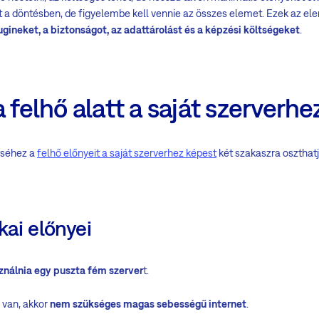
t a döntésben, de figyelembe kell vennie az összes elemet. Ezek az e
lugineket, a biztonságot, az adattárolást és a képzési költségeket
.
a felhő alatt a saját szerverh
éséhez a
felhő előnyeit a saját szerverhez képest
két szakaszra oszthatj
kai előnyei
ználnia egy puszta fém szerver
t.
 van, akkor
nem szükséges magas sebességű internet
.