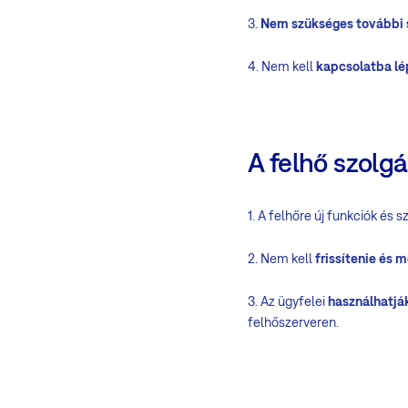
3.
Nem szükséges további 
4. Nem kell
kapcsolatba lé
A felhő szolgá
1. A felhőre új funkciók és
2. Nem kell
frissítenie és 
3. Az ügyfelei
használhatjá
felhőszerveren.