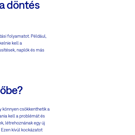
 a döntés
tási folyamatot. Például,
kelnie kell a
ssítések, naplók és más
hőbe?
ogy könnyen csökkenthetik a
nia kell a problémát és
ek, létrehoznának egy új
. Ezen kívül kockázatot