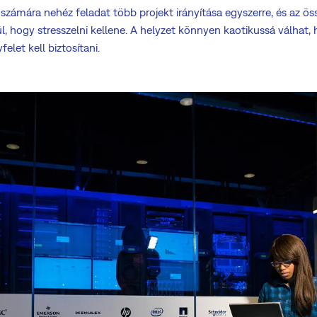
számára nehéz feladat több projekt irányítása egyszerre, és az öss
, hogy stresszelni kellene. A helyzet könnyen kaotikussá válhat, h
elet kell biztosítani.