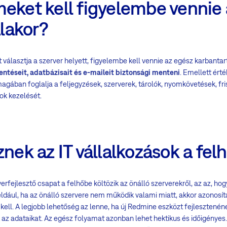
meket kell figyelembe vennie
lakor?
választja a szerver helyett, figyelembe kell vennie az egész karbantar
ntéseit, adatbázisait és e-maileit biztonsági menteni
. Emellett érté
gában foglalja a feljegyzések, szerverek, tárolók, nyomkövetések, fri
ok kezelését.
znek az IT vállalkozások a fel
verfejlesztő csapat a felhőbe költözik az önálló szerverekről, az az, h
dául, ha az önálló szervere nem működik valami miatt, akkor azonosíta
kell. A legjobb lehetőség az lenne, ha új Redmine eszközt fejlesztenén
k az adataikat. Az egész folyamat azonban lehet hektikus és időigényes