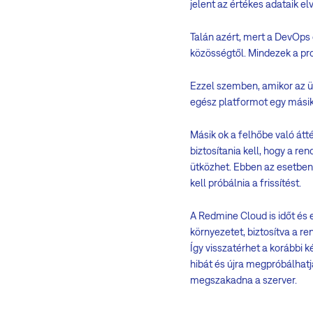
jelent az értékes adataik e
Talán azért, mert a DevOps 
közösségtől. Mindezek a pr
Ezzel szemben, amikor az üz
egész platformot egy másik
Másik ok a felhőbe való átté
biztosítania kell, hogy a r
ütközhet. Ebben az esetben h
kell próbálnia a frissítést.
A Redmine Cloud is időt és e
környezetet, biztosítva a r
Így visszatérhet a korábbi 
hibát és újra megpróbálhatja
megszakadna a szerver.