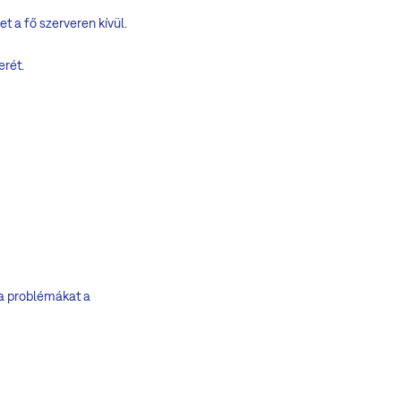
et a fő szerveren kívül.
erét.
a a problémákat a