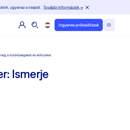
atok, ugyanaz a csapat.
További információk →
Ingyenes próbaidőszak
 meg a különbségeket és előnyöket
r: Ismerje