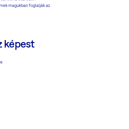
lemek magukban foglalják az
ez képest
a: