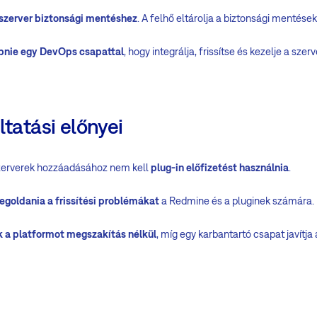
szerver biztonsági mentéshez
. A felhő eltárolja a biztonsági mentések
pnie egy DevOps csapattal
, hogy integrálja, frissítse és kezelje a szerv
ltatási előnyei
 szerverek hozzáadásához nem kell
plug-in előfizetést használnia
.
megoldania a frissítési problémákat
a Redmine és a pluginek számára.
k a platformot megszakítás nélkül
, míg egy karbantartó csapat javítj