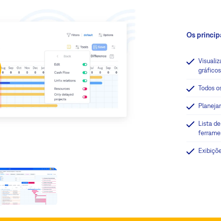
Os princip
Visuali
gráficos
Todos o
Planejam
Lista de
ferrame
Exibiçõ