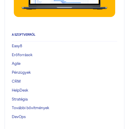
A SZOFTVERRŐL
Easy8
Erőforrások
Agile
Pénzügyek
CRM
HelpDesk
Stratégia
További bővítmények
DevOps