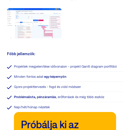
Főbb jellemzők:
Projektek megjelenítése idővonalon - projekt Gantt diagram portfólió
Minden fontos adat
egy képernyőn
Gyors projekttervezés - fogd és vidd módszer
Problémalista,
pénzáramlás
, erőforrások és még több eszköz
Nap/hét/hónap nézetek
Próbálja ki az