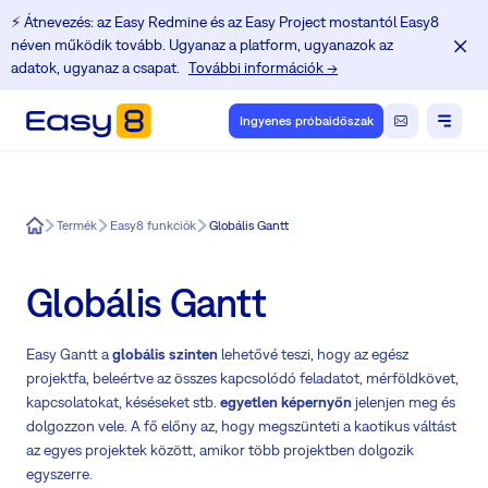
⚡️ Átnevezés: az Easy Redmine és az Easy Project mostantól Easy8
néven működik tovább. Ugyanaz a platform, ugyanazok az
adatok, ugyanaz a csapat.
További információk →
Ingyenes próbaidőszak
Easy8
Termék
Easy8 funkciók
Globális Gantt
Globális Gantt
Easy Gantt a
globális szinten
lehetővé teszi, hogy az egész
projektfa, beleértve az összes kapcsolódó feladatot, mérföldkövet,
kapcsolatokat, késéseket stb.
egyetlen képernyőn
jelenjen meg és
dolgozzon vele. A fő előny az, hogy megszünteti a kaotikus váltást
az egyes projektek között, amikor több projektben dolgozik
egyszerre.