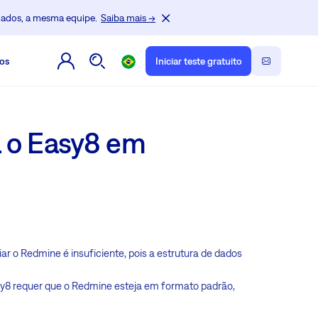
dados, a mesma equipe.
Saiba mais →
os
Iniciar teste gratuito
a o Easy8 em
ar o Redmine é insuficiente, pois a estrutura de dados
sy8 requer que o Redmine esteja em formato padrão,