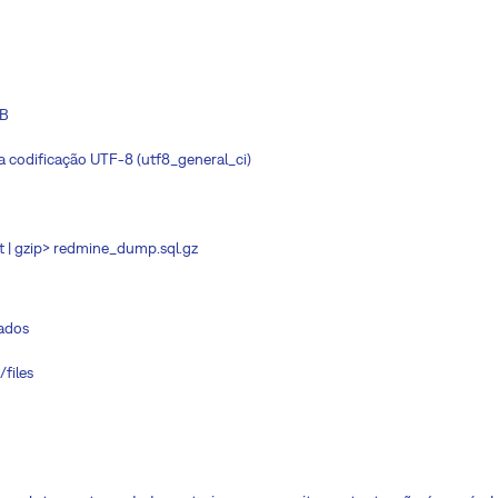
DB
 codificação UTF-8 (utf8_general_ci)
| gzip> redmine_dump.sql.gz
dados
/files