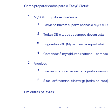
Como preparar dados para o Easy8 Cloud:
MySQLdump do seu Redmine
Easy8 na nuvem suporta apenas o MySQL 
Toda a DB e todos os campos devem estar na
Engine InnoDB (MyIsam não é suportado)
Comando: $ mysqldump redmine --compact 
Arquivos
Precisamos obter arquivos de pasta e seus 
$ tar -czf redmine_files.tar.gz [redmine_root]
Em outras palavras: