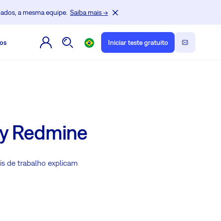
dados, a mesma equipe.
Saiba mais →
os
Iniciar teste gratuito
sy Redmine
s de trabalho explicam