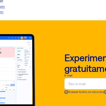
81
com
om
Experimen
gratuitam
E-mail
Acesse todos os recursos