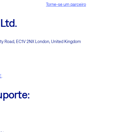
Torne-se um parceiro
Ltd.
ty Road, EC1V 2NX London, United Kingdom
E
.
uporte: