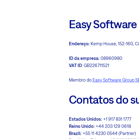
Easy Software 
Endereço:
Kemp House, 152-160, Ci
ID da empresa:
08960980
VAT ID
: GB226711521
Membro do
Easy Software Group S
Contatos do s
Estados Unidos:
+1 917 831 1777
Reino Unido:
+44 203 129 0618
Brazil:
+55 11 4230 0544 (Partner)