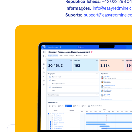
República Tcheca:
+42 022 298 04
Informações:
info@easyredmine.
Suporte:
support@easyredmine.c