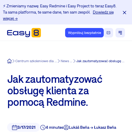
⚡️ Zmieniamy nazwę: Easy Redmine i Easy Project to teraz Easy8.
Ta sama platforma, te same dane, ten sam zespół.
Dowiedz się
więcej →
Wypróbuj bezpłatnie
Easy8
Centrum szkoleniowe dla użytkowników Redmine.
News in Easy8
Jak zautomatyzować obsługę klienta za pomocą Redmine.
Jak zautomatyzować
obsługę klienta za
pomocą Redmine.
3/17/2021
4 minutes
Lukáš Beňa -> Łukasz Beňa