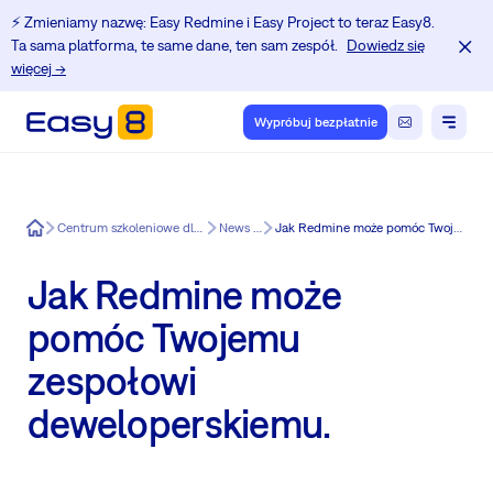
⚡️ Zmieniamy nazwę: Easy Redmine i Easy Project to teraz Easy8.
Ta sama platforma, te same dane, ten sam zespół.
Dowiedz się
więcej →
Wypróbuj bezpłatnie
Easy8
Centrum szkoleniowe dla użytkowników Redmine.
News in Easy8
Jak Redmine może pomóc Twojemu zespołowi deweloperskiemu.
Jak Redmine może
pomóc Twojemu
zespołowi
deweloperskiemu.