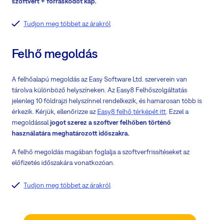
szoftvert + forráskódot kap.
Tudjon meg többet az árakról
Felhő megoldás
A felhőalapú megoldás az Easy Software Ltd. szerverein van
tárolva különböző helyszíneken. Az Easy8 Felhőszolgáltatás
jelenleg 10 földrajzi helyszínnel rendelkezik, és hamarosan több is
érkezik. Kérjük, ellenőrizze az
Easy8 felhő térképét itt
. Ezzel a
megoldással
jogot szerez a szoftver felhőben történő
használatára meghatározott időszakra.
A felhő megoldás magában foglalja a szoftverfrissítéseket az
előfizetés időszakára vonatkozóan.
Tudjon meg többet az árakról