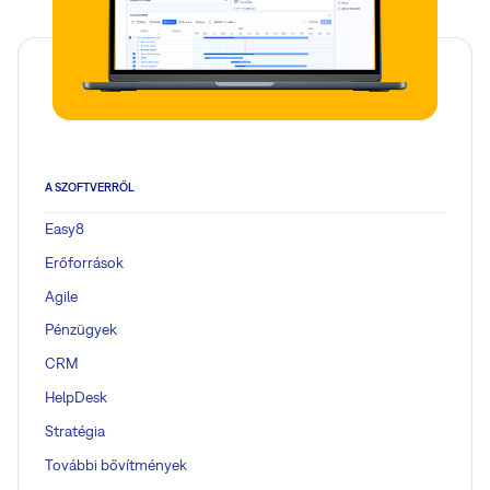
A SZOFTVERRŐL
Easy8
Erőforrások
Agile
Pénzügyek
CRM
HelpDesk
Stratégia
További bővítmények