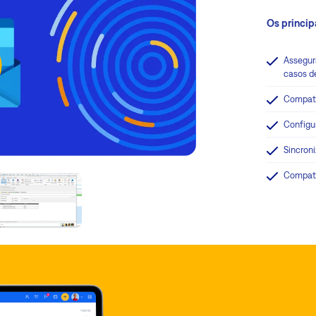
Os princip
Assegur
casos d
Compat
Configu
Sincroni
Compat