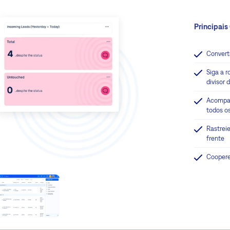
Principais
Convert
Siga a 
divisor
Acompan
todos o
Rastrei
frente
Coopere