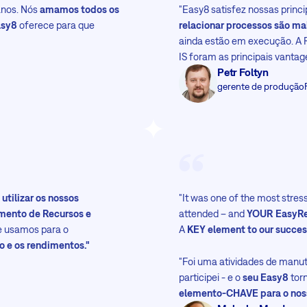
anos. Nós
amamos todos os
"Easy8 satisfez nossas princi
asy8
oferece para que
relacionar processos são ma
ainda estão em execução. A 
IS foram as principais vantag
Petr Foltyn
gerente de produção
s
utilizar os nossos
"It was one of the most stre
amento de Recursos e
attended – and
YOUR EasyR
e usamos para o
A
KEY element to our succe
o e os rendimentos."
"Foi uma atividades de manu
participei - e o
seu Easy8
torn
elemento-CHAVE para o nos