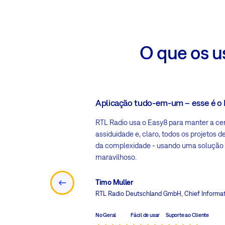
O que os u
Aplicação tudo-em-um – esse é o
a-nos a gerenciar
RTL Radio usa o Easy8 para manter a cen
Altamente
assiduidade e, claro, todos os projetos 
mpresa TI.
da complexidade - usando uma soluçã
maravilhoso.
Timo Muller
RTL Radio Deutschland GmbH
, Chief Informa
No Geral
Fácil de usar
Suporte ao Cliente