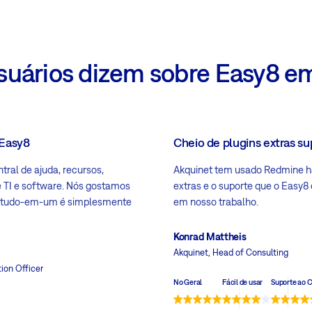
suários dizem sobre Easy8 e
 Easy8
Cheio de plugins extras su
tral de ajuda, recursos,
Akquinet tem usado Redmine há
de TI e software. Nós gostamos
extras e o suporte que o Easy
o tudo-em-um é simplesmente
em nosso trabalho.
Konrad Mattheis
Akquinet
, Head of Consulting
tion Officer
No Geral
Fácil de usar
Suporte ao C