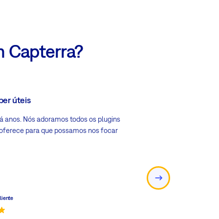
m Capterra?
per úteis
Ferramenta de ger
 anos. Nós adoramos todos os plugins
EasyRedmine é defini
8 oferece para que possamos nos focar
Redmine! Mais funcion
interface do usuário. 
IT Department
Monaco Paradigm
liente
No Geral
Fácil de usar