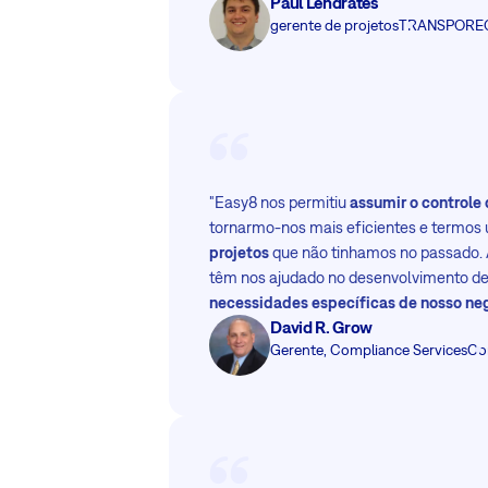
Paul Lendrates
gerente de projetos
TRANSPOREO
"Easy8 nos permitiu
assumir o controle
tornarmo-nos mais eficientes e termos
projetos
que não tinhamos no passado. 
têm nos ajudado no desenvolvimento d
necessidades específicas de nosso ne
David R. Grow
Gerente, Compliance Services
Co