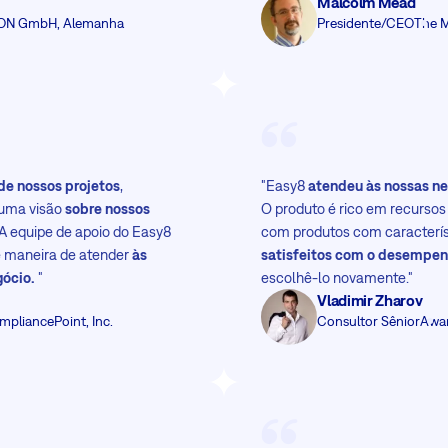
Malcolm Mead
N GmbH, Alemanha
Presidente/CEO
The M
 de nossos projetos
,
"Easy8
atendeu às nossas ne
 uma visão
sobre nossos
O produto é rico em recurso
A equipe de apoio do Easy8
com produtos com caracterí
e maneira de atender
às
satisfeitos com o desempen
gócio.
"
escolhê-lo novamente."
Vladimir Zharov
mpliancePoint, Inc.
Consultor Sênior
Awar