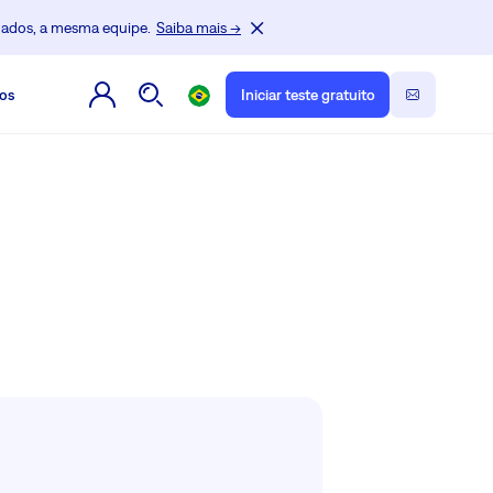
dados, a mesma equipe.
Saiba mais →
os
Iniciar teste gratuito