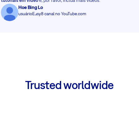
tutoriais em vídeo
e, por favor, inclua mais vídeos."
Hoe Bing Lo
usuário
Easy8 canal no YouTube.com
Trusted worldwide