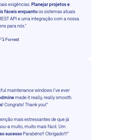
pais exigências.
Planejar projetos e
is fáceis enquanto
os sistemas atuais
REST API e uma integração com a nossa
ens para nós."
FG Forrest
ssful maintenance windows I've ever
edmine
made it really, really smooth.
ss
! Congrats! Thank you!"
tenção mais estressantes de que já
ou-a muito, muito mais fácil. Um
so sucesso
Parabéns!! Obrigado!!!"