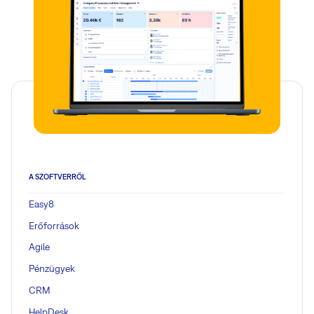
A SZOFTVERRŐL
Easy8
Erőforrások
Agile
Pénzügyek
CRM
HelpDesk