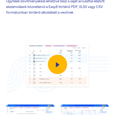
Ügyfelek bővítményekkel lehetővé teszi a saját arculattal ellátott
elszámolások közvetlenül a Easy8 történő PDF, XLSX vagy CSV
formátumban történő elküldését a vevőnek.