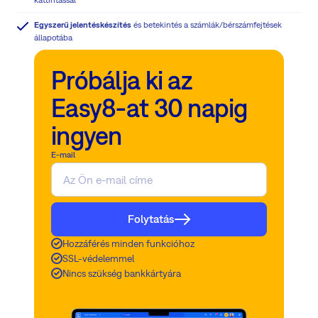
Egyszerű jelentéskészítés
és betekintés a számlák/bérszámfejtések
állapotába
Próbálja ki az
Easy8-at 30 napig
ingyen
E-mail
Folytatás
Hozzáférés minden funkcióhoz
SSL-védelemmel
Nincs szükség bankkártyára