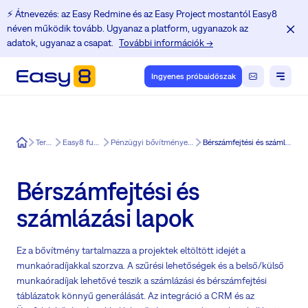
⚡️ Átnevezés: az Easy Redmine és az Easy Project mostantól Easy8
néven működik tovább. Ugyanaz a platform, ugyanazok az
adatok, ugyanaz a csapat.
További információk →
Ingyenes próbaidőszak
Easy8
Termék
Easy8 funkciók
Pénzügyi bővítmények az Easy8.
Bérszámfejtési és számlázási lapok
Bérszámfejtési és
számlázási lapok
Ez a bővítmény tartalmazza a projektek eltöltött idejét a
munkaóradíjakkal szorzva. A szűrési lehetőségek és a belső/külső
munkaóradíjak lehetővé teszik a számlázási és bérszámfejtési
táblázatok könnyű generálását. Az integráció a CRM és az