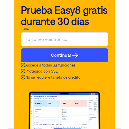
Filtros
Prueba Easy8 gratis
y
ajustes
durante 30 días
avanzados
E-mail
Continuar
Accede a todas las funciones
Protegido con SSL
No se requiere tarjeta de crédito