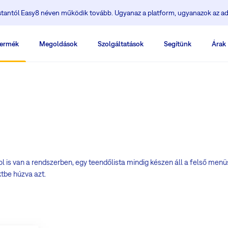
ostantól Easy8 néven működik tovább. Ugyanaz a platform, ugyanazok az ad
ermék
Megoldások
Szolgáltatások
Segítünk
Árak
l is van a rendszerben, egy teendőlista mindig készen áll a felső men
tbe húzva azt.