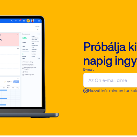
Próbálja k
napig ing
E-mail
Hozzáférés minden funkci