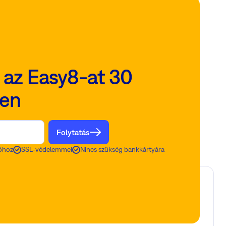
i az Easy8-at 30
yen
Folytatás
óhoz
SSL-védelemmel
Nincs szükség bankkártyára