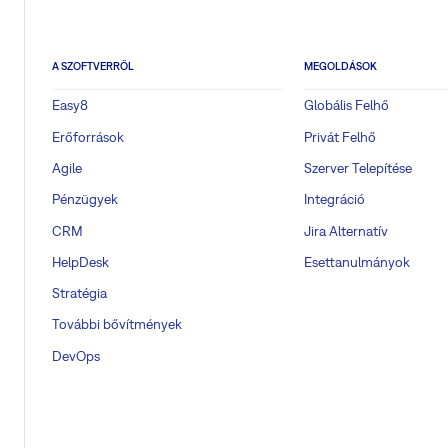
A SZOFTVERRŐL
MEGOLDÁSOK
Easy8
Globális Felhő
Erőforrások
Privát Felhő
Agile
Szerver Telepítése
Pénzügyek
Integráció
CRM
Jira Alternatív
HelpDesk
Esettanulmányok
Stratégia
További bővítmények
DevOps