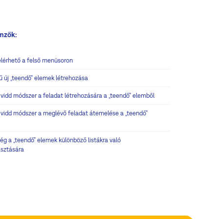
emzők:
elérhető a felső menüsoron
ű új „teendő” elemek létrehozása
 vidd módszer a feladat létrehozására a „teendő” elemből
 vidd módszer a meglévő feladat átemelése a „teendő”
ég a „teendő” elemek különböző listákra való
asztására