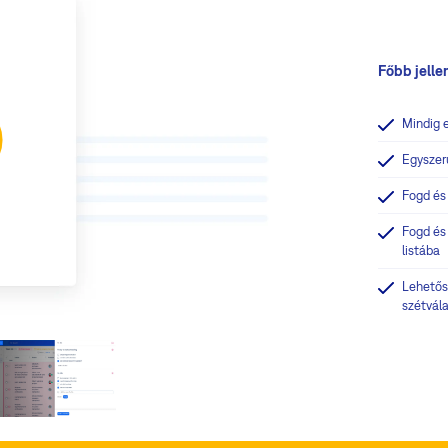
Főbb jell
Mindig 
Egyszer
Fogd és
Fogd és
listába
Lehetős
szétvál