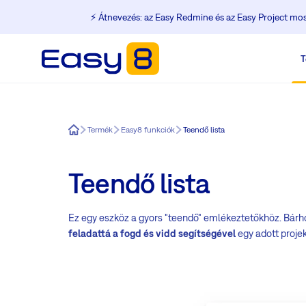
⚡️ Átnevezés: az Easy Redmine és az Easy Project m
T
Easy8
Termék
Easy8 funkciók
Teendő lista
Teendő lista
Ez egy eszköz a gyors "teendő" emlékeztetőkhöz. Bárho
feladattá a fogd és vidd segítségével
egy adott projek