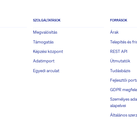
SZOLGÁLTATÁSOK
FORRÁSOK
Megvalósítás
Árak
Támogatás
Telepítés és fri
Képzési központ
REST API
Adatimport
Útmutatók
Egyedi arculat
Tudásbázis
Fejlesztői port
GDPR megfele
Személyes ada
alapelvei
Általános szerz