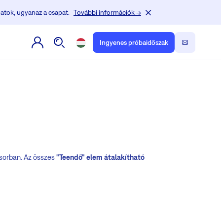
atok, ugyanaz a csapat.
További információk →
Ingyenes próbaidőszak
üsorban. Az összes
"Teendő" elem átalakítható