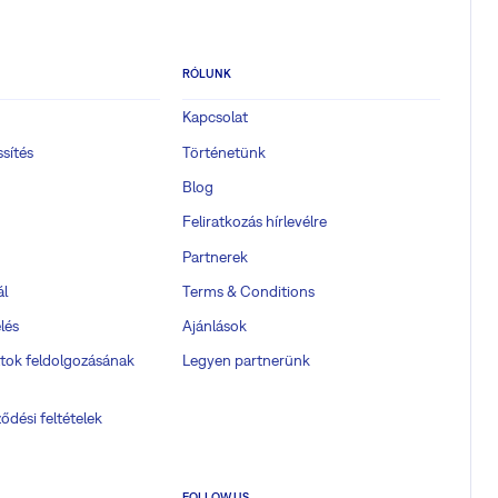
RÓLUNK
Kapcsolat
ssítés
Történetünk
Blog
Feliratkozás hírlevélre
Partnerek
ál
Terms & Conditions
lés
Ajánlások
tok feldolgozásának
Legyen partnerünk
ődési feltételek
FOLLOW US