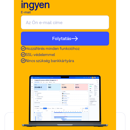
ingyen
E-mail
Folytatás
Hozzáférés minden funkcióhoz
SSL-védelemmel
Nincs szükség bankkártyára