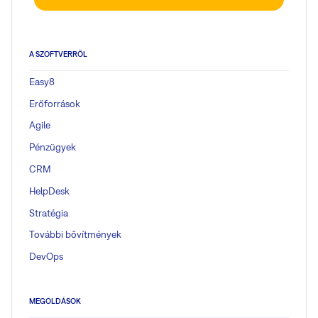
A SZOFTVERRŐL
Easy8
Erőforrások
Agile
Pénzügyek
CRM
HelpDesk
Stratégia
További bővítmények
DevOps
MEGOLDÁSOK