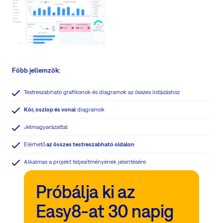
Főbb jellemzők:
Testreszabható grafikonok és diagramok az összes listázáshoz
Kör, oszlop és vonal
diagramok
Jelmagyarázattal
Elérhető
az összes testreszabható oldalon
Alkalmas a projekt teljesítményének jelentésére
Próbálja ki az
Easy8-at 30 napig