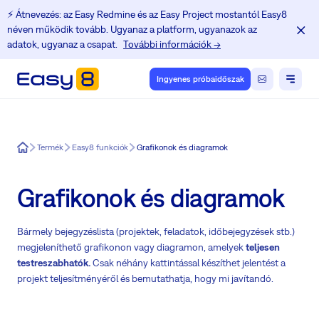
⚡️ Átnevezés: az Easy Redmine és az Easy Project mostantól Easy8
néven működik tovább. Ugyanaz a platform, ugyanazok az
adatok, ugyanaz a csapat.
További információk →
Ingyenes próbaidőszak
Easy8
Termék
Easy8 funkciók
Grafikonok és diagramok
Grafikonok és diagramok
Bármely bejegyzéslista (projektek, feladatok, időbejegyzések stb.)
megjeleníthető grafikonon vagy diagramon, amelyek
teljesen
testreszabhatók.
Csak néhány kattintással készíthet jelentést a
projekt teljesítményéről és bemutathatja, hogy mi javítandó.