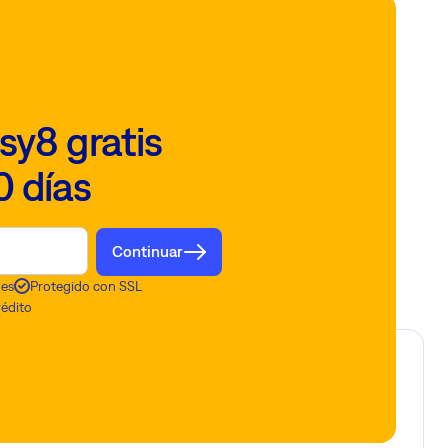
sy8 gratis
0 días
Continuar
nes
Protegido con SSL
rédito