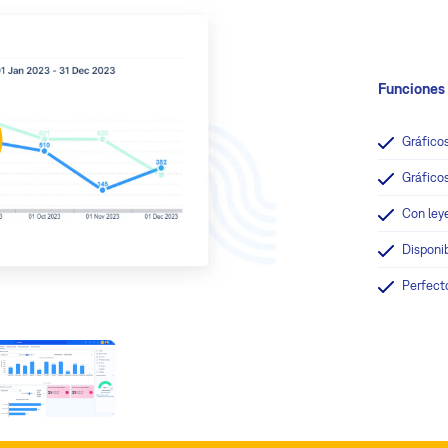
Funciones 
Gráficos
Gráfico
Con ley
Disponi
Perfect
Con
leyenda