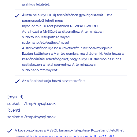
grafikus felületét.
Állítsa be a MySQL új telepítésének gyökérjelszavát. Ezt a
parancssorból teheti meg:
mysqladmin -u root password NEWPASSWORD
Adja hozzá a MySQL-t az útvonalhoz. A terminálban:
sudo touch /etc/paths.d/mysql
sudo nano /etc/paths.d/mysql
A szerkesztőben írja be a következőt: /usr/local/mysql/bin .
Ezután kattintson a Mentés gombra, majd lépjen ki. Adja hozzá a
kezdőbeállítási lehetőségeket, hogy a MySQL daemon és kliens
csatlakozzon a helyi szerverhez. A terminálban:
sudo nano /etc/my.cnf
Az alábbiakat adja hozzá a szerkesztőbe:
[mysqld]
socket = /tmp/mysql.sock
[client]
socket = /tmp/mysql.sock
A következő lépés a MySQL binárisok telepítése. Közvetlenül letöltheti
http://www.opensource.apple.com/other/MySQL-
innen: