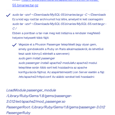
55.binaries.tar.gz
sudo tar -xzvf ~/Downloads/MySQL-55.binaries.tar.gz -C ~/Downloads
Ez a kód egy root.tar archívumot hoz létre, amelyet ki kell csomagolni
sudo tar -xzvf ~/Downloads/MySQL-55.binaries/MySQL-55.root.tar.gz -
C /
Ebben a pontban a tar-nak meg kell listáznia a rendszer megfelelő
helyeire helyezett több fájlt.
Végezze el a Phusion Passenger telepítését (egy olyan gem,
amely gondoskodik a Ruby on Rails alkalmazásokról, és lehetővé
teszi azok könnyű elérését a szerveren)
sudo gem install passenger
sudo passenger-install-apache2-module
Az apache2 modul
telepítése során több sort kell hozzáadnia az apache
konfigurációs fájlhoz. Az alapértelmezett Lion Server esetén a fájl
/etc/apache2/httpd.conf. Az alábbi sorokat kell hozzáadni:
LoadModule passenger_module
/Library/Ruby/Gems/1.8/gems/passenger-
3.0.12/ext/apache2/mod_passenger.so
PassengerRoot /Library/Ruby/Gems/1.8/gems/passenger-3.0.12
PassengerRuby