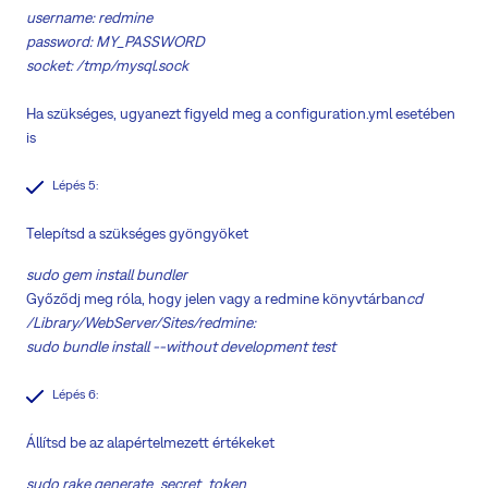
username: redmine
password: MY_PASSWORD
socket: /tmp/mysql.sock
Ha szükséges, ugyanezt figyeld meg a configuration.yml esetében
is
Lépés 5:
Telepítsd a szükséges gyöngyöket
sudo gem install bundler
Győződj meg róla, hogy jelen vagy a redmine könyvtárban
cd
/Library/WebServer/Sites/redmine:
sudo bundle install --without development test
Lépés 6:
Állítsd be az alapértelmezett értékeket
sudo rake generate_secret_token