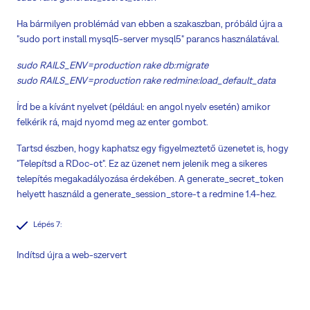
Ha bármilyen problémád van ebben a szakaszban, próbáld újra a
"sudo port install mysql5-server mysql5" parancs használatával.
sudo RAILS_ENV=production rake db:migrate
sudo RAILS_ENV=production rake redmine:load_default_data
Írd be a kívánt nyelvet (például: en angol nyelv esetén) amikor
felkérik rá, majd nyomd meg az enter gombot.
Tartsd észben, hogy kaphatsz egy figyelmeztető üzenetet is, hogy
"Telepítsd a RDoc-ot". Ez az üzenet nem jelenik meg a sikeres
telepítés megakadályozása érdekében. A generate_secret_token
helyett használd a generate_session_store-t a redmine 1.4-hez.
Lépés 7:
Indítsd újra a web-szervert