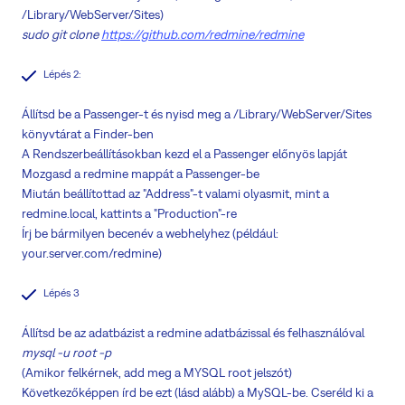
/Library/WebServer/Sites)
sudo git clone
https://github.com/redmine/redmine
Lépés 2:
Állítsd be a Passenger-t és nyisd meg a /Library/WebServer/Sites
könyvtárat a Finder-ben
A Rendszerbeállításokban kezd el a Passenger előnyös lapját
Mozgasd a redmine mappát a Passenger-be
Miután beállítottad az "Address"-t valami olyasmit, mint a
redmine.local, kattints a "Production"-re
Írj be bármilyen becenév a webhelyhez (például:
your.server.com/redmine)
Lépés 3
Állítsd be az adatbázist a redmine adatbázissal és felhasználóval
mysql -u root -p
(Amikor felkérnek, add meg a MYSQL root jelszót)
Következőképpen írd be ezt (lásd alább) a MySQL-be. Cseréld ki a