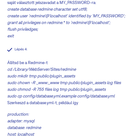
saját választott jelszavadat a MY_PASSWORD-ra:
create database redmine character set utf8;
create user 'redmine'@'localhost' identified by 'MY_PASSWORD';
grant all privileges on redmine.* to 'redmine'@'localhost';
flush priviledges;
exit
Lépés 4:
Állítsd be a Redmine-t
cd /Library/WebServer/Sites/redmine
sudo mkdir tmp public/plugin_assets
sudo chown -R _www:_www tmp public/plugin_assets log files
sudo chmod -R 755 files log tmp public/plugin_assets
sudo cp config/database.yml.example config/database.yml
Szerkeszd a database.yml-t, például így
production:
adapter: mysql
database: redmine
host: localhost