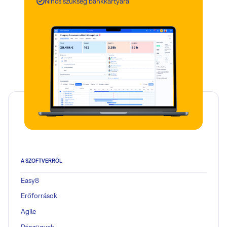
Nincs szükség bankkártyára
A SZOFTVERRŐL
Easy8
Erőforrások
Agile
Pénzügyek