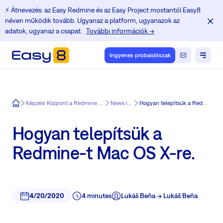
⚡️ Átnevezés: az Easy Redmine és az Easy Project mostantól Easy8
néven működik tovább. Ugyanaz a platform, ugyanazok az
adatok, ugyanaz a csapat.
További információk →
Ingyenes próbaidőszak
Easy8
Képzési Központ a Redmine felhasználók számára
News in Easy8
Hogyan telepítsük a Redmine-t Mac OS X-re.
Hogyan telepítsük a
Redmine-t Mac OS X-re.
4/20/2020
4 minutes
Lukáš Beňa -> Lukáš Beňa