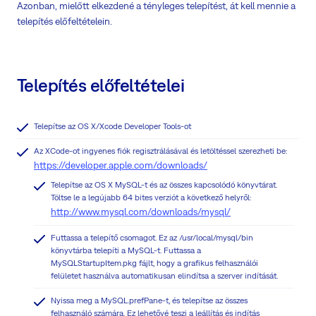
Azonban, mielőtt elkezdené a tényleges telepítést, át kell mennie a
telepítés előfeltételein.
Telepítés előfeltételei
Telepítse az OS X/Xcode Developer Tools-ot
Az XCode-ot ingyenes fiók regisztrálásával és letöltéssel szerezheti be:
https://developer.apple.com/downloads/
Telepítse az OS X MySQL-t és az összes kapcsolódó könyvtárat.
Töltse le a legújabb 64 bites verziót a következő helyről:
http://www.mysql.com/downloads/mysql/
Futtassa a telepítő csomagot. Ez az /usr/local/mysql/bin
könyvtárba telepíti a MySQL-t. Futtassa a
MySQLStartupItem.pkg fájlt, hogy a grafikus felhasználói
felületet használva automatikusan elindítsa a szerver indítását.
Nyissa meg a MySQL.prefPane-t, és telepítse az összes
felhasználó számára. Ez lehetővé teszi a leállítás és indítás