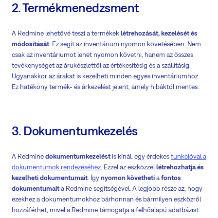
2. Termékmenedzsment
A Redmine lehetővé teszi a termékek
létrehozását, kezelését és
módosítását
. Ez segít az inventárium nyomon követésében. Nem
csak az inventáriumot lehet nyomon követni, hanem az összes
tevékenységet az árukészlettől az értékesítésig és a szállításig.
Ugyanakkor az árakat is kezelheti minden egyes inventáriumhoz.
Ez hatékony termék- és árkezelést jelent, amely hibáktól mentes.
3. Dokumentumkezelés
A Redmine
dokumentumkezelést
is kínál, egy érdekes
funkcióval a
dokumentumok rendezéséhez
. Ezzel az eszközzel
létrehozhatja és
kezelheti dokumentumait
. Így
nyomon követheti
a
fontos
dokumentumait
a Redmine segítségével. A legjobb része az, hogy
ezekhez a dokumentumokhoz bárhonnan és bármilyen eszközről
hozzáférhet, mivel a Redmine támogatja a felhőalapú adatbázist.