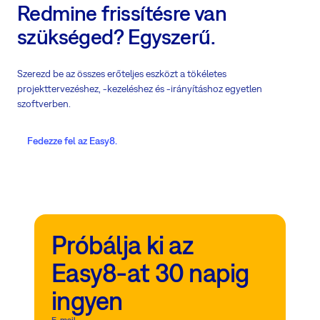
Redmine frissítésre van
szükséged? Egyszerű.
Szerezd be az összes erőteljes eszközt a tökéletes
projekttervezéshez, -kezeléshez és -irányításhoz egyetlen
szoftverben.
Fedezze fel az Easy8.
Próbálja ki az
Easy8-at 30 napig
ingyen
E-mail