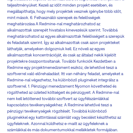
teljesítményüket. Kezeli az időt minden projekt esetében, és
megállapíthatja, hogy mely projektek vesznek igénybe több időt,
mint mások. 6. Felhasználói szerepek és felelősségek
meghatározása A Redmine-nal meghatározhatod az
alkalmazottak szerepét hivatalos kinevezésük szerint. Továbbá
meghatározhatod az egyes alkalmazottak felelősségeit a szerepük
és feladataik szerint. Így az alkalmazottak csak azon projekteket
láthatják, amelyeken dolgozniuk kell. Ez növeli az egyes
alkalmazottak koncentrációját, és csak az általad nekik kijelölt
projektekre összpontosítanak. További funkciók Kezdetben a
Redmine egy projektmenedzsment eszköz, de lehetővé teszi a
szoftverrel való előrehaladást. Itt van néhány feladat, amelyeket a
Redmine-nal végezhetsz, ha különböző plugineket integrálsz a
szoftverrel. 1. Pénzügyi menedzsment Nyomon követheted és
rögzítheted az üzleted költségeit és pénzügyeit. A Redmine-nal
nem kell letöltened további szoftvert az ügyfélszámlákkal
kapcsolatos tevékenységekhez. A Redmine lehetővé teszi a
pénzügyi tevékenységek rögzítését. Továbbá különböző
pluginekkel egy kattintással számlát vagy becslést készíthetsz az
ügyfeleknek. Azonnal küldhetsz e-mailt az ügyfeleknek a
számlákkal és más dokumentumokkal mellékletek formájában.