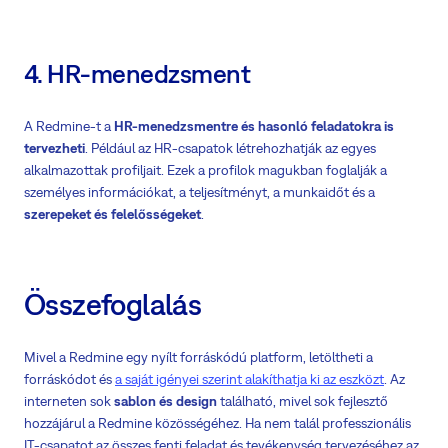
4. HR-menedzsment
A Redmine-t a
HR-menedzsmentre és hasonló feladatokra is
tervezheti
. Például az HR-csapatok létrehozhatják az egyes
alkalmazottak profiljait. Ezek a profilok magukban foglalják a
személyes információkat, a teljesítményt, a munkaidőt és a
szerepeket és felelősségeket
.
Összefoglalás
Mivel a Redmine egy nyílt forráskódú platform, letöltheti a
forráskódot és
a saját igényei szerint alakíthatja ki az eszközt
. Az
interneten sok
sablon és design
található, mivel sok fejlesztő
hozzájárul a Redmine közösségéhez. Ha nem talál professzionális
IT-csapatot az összes fenti feladat és tevékenység tervezéséhez az