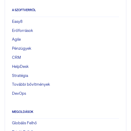
A SZOFTVERRŐL
Easy8
Erőforrások
Agile
Pénzügyek
CRM
HelpDesk
Stratégia
További bővítmények
DevOps
MEGOLDÁSOK
Globális Felhő