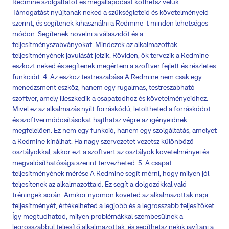
Redmine szolgáltatót és megállapodást köthetsz velük.
Támogatást nyújtanak neked a szükségleteid és követelményeid
szerint, és segítenek kihasználni a Redmine-t minden lehetséges
módon. Segítenek növelni a válaszidőt és a
teljesítményszabványokat. Mindezek az alkalmazottak
teljesítményének javulását jelzik. Röviden, ők tervezik a Redmine
eszközt neked és segítenek megérteni a szoftver fejlett és részletes
funkcióit. 4. Az eszköz testreszabása A Redmine nem csak egy
menedzsment eszköz, hanem egy rugalmas, testreszabható
szoftver, amely illeszkedik a csapatodhoz és követelményeidhez.
Mivel ez az alkalmazás nyílt forráskódú, letöltheted a forráskódot
és szoftvermódosításokat hajthatsz végre az igényeidnek
megfelelően. Ez nem egy funkció, hanem egy szolgáltatás, amelyet
a Redmine kínálhat. Ha nagy szervezetet vezetsz különböző
osztályokkal, akkor ezt a szoftvert az osztályok követelményei és
megvalósíthatósága szerint tervezheted. 5. A csapat
teljesítményének mérése A Redmine segít mérni, hogy milyen jól
teljesítenek az alkalmazottaid. Ez segít a dolgozókkal való
tréningek során. Amikor nyomon követed az alkalmazottak napi
teljesítményét, értékelheted a legjobb és a legrosszabb teljesítőket.
Így megtudhatod, milyen problémákkal szembesülnek a
legrosszabbul teljesítő alkalmazottak, és segíthetsz nekik javítani a