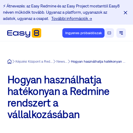
⚡️ Átnevezés: az Easy Redmine és az Easy Project mostantól Easy8
néven működik tovább. Ugyanaz a platform, ugyanazok az
adatok, ugyanaz a csapat.
További információk →
Ingyenes próbaidőszak
Easy8
Képzési Központ a Redmine felhasználók számára
News in Easy8
Hogyan használhatja hatékonyan a Redmine rendszert a vállalkozásában
Hogyan használhatja
hatékonyan a Redmine
rendszert a
vállalkozásában