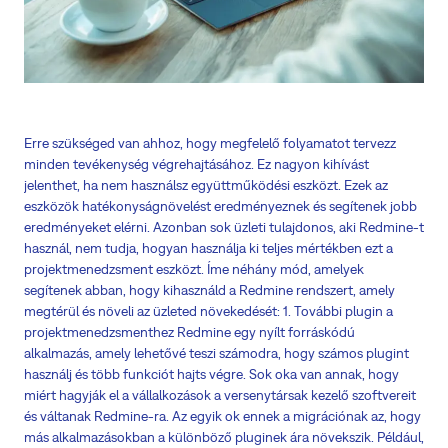
Erre szükséged van ahhoz, hogy megfelelő folyamatot tervezz
minden tevékenység végrehajtásához. Ez nagyon kihívást
jelenthet, ha nem használsz együttműködési eszközt. Ezek az
eszközök hatékonyságnövelést eredményeznek és segítenek jobb
eredményeket elérni. Azonban sok üzleti tulajdonos, aki Redmine-t
használ, nem tudja, hogyan használja ki teljes mértékben ezt a
projektmenedzsment eszközt. Íme néhány mód, amelyek
segítenek abban, hogy kihasználd a Redmine rendszert, amely
megtérül és növeli az üzleted növekedését: 1. További plugin a
projektmenedzsmenthez Redmine egy nyílt forráskódú
alkalmazás, amely lehetővé teszi számodra, hogy számos plugint
használj és több funkciót hajts végre. Sok oka van annak, hogy
miért hagyják el a vállalkozások a versenytársak kezelő szoftvereit
és váltanak Redmine-ra. Az egyik ok ennek a migrációnak az, hogy
más alkalmazásokban a különböző pluginek ára növekszik. Például,