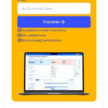
Folytatás
Hozzáférés minden funkcióhoz
SSL-védelemmel
Nincs szükség bankkártyára