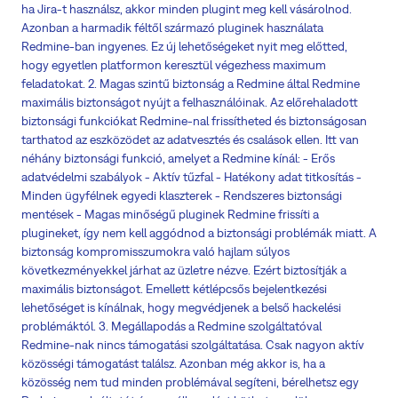
ha Jira-t használsz, akkor minden plugint meg kell vásárolnod.
Azonban a harmadik féltől származó pluginek használata
Redmine-ban ingyenes. Ez új lehetőségeket nyit meg előtted,
hogy egyetlen platformon keresztül végezhess maximum
feladatokat. 2. Magas szintű biztonság a Redmine által Redmine
maximális biztonságot nyújt a felhasználóinak. Az előrehaladott
biztonsági funkciókat Redmine-nal frissítheted és biztonságosan
tarthatod az eszközödet az adatvesztés és csalások ellen. Itt van
néhány biztonsági funkció, amelyet a Redmine kínál: - Erős
adatvédelmi szabályok - Aktív tűzfal - Hatékony adat titkosítás -
Minden ügyfélnek egyedi klaszterek - Rendszeres biztonsági
mentések - Magas minőségű pluginek Redmine frissíti a
plugineket, így nem kell aggódnod a biztonsági problémák miatt. A
biztonság kompromisszumokra való hajlam súlyos
következményekkel járhat az üzletre nézve. Ezért biztosítják a
maximális biztonságot. Emellett kétlépcsős bejelentkezési
lehetőséget is kínálnak, hogy megvédjenek a belső hackelési
problémáktól. 3. Megállapodás a Redmine szolgáltatóval
Redmine-nak nincs támogatási szolgáltatása. Csak nagyon aktív
közösségi támogatást találsz. Azonban még akkor is, ha a
közösség nem tud minden problémával segíteni, bérelhetsz egy