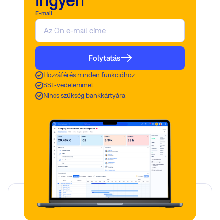
ingyen
E-mail
Folytatás
Hozzáférés minden funkcióhoz
SSL-védelemmel
Nincs szükség bankkártyára