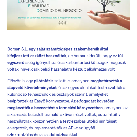
Borsan S.L.
egy saját számítógépes szakembereik által
kifejlesztett eszközt használtak
, de hamar kiderült, hogy ez
túl
egyszerű
a cég igényeihez, és a karbantartási költségek magasak
voltak, mivel csak belső használatra készült alkalmazás volt.
Először is, egy
pilótafázis
zajlott le, amelyben
meghatározták a
alapvető követelményeket
, és az egyes oldalakat testreszabták a
különböző felhasználók és osztályok szerint, amelyeket
beépítettek az Easy8 környezetbe. Az elfogadást követően
megkezdték a bevezetést a termelési környezetben
, amelyben az
alkalmazás kulcsfelhasználói aktívan részt vettek, és az intuitív
használatnak köszönhetően a testreszabás utolsó simításait
elvégezték, és implementálták az API-t az ügyfél
szinkronizálásához az adatbázisunkkal.