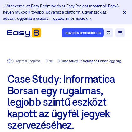
⚡️ Átnevezés: az Easy Redmine és az Easy Project mostantól Easy8
néven működik tovább. Ugyanaz a platform, ugyanazok az
adatok, ugyanaz a csapat.
További információk →
Ingyenes próbaidőszak
Easy8
Képzési Központ a Redmine felhasználók számára
News in Easy8
Case Study: Informatica Borsan egy rugalmas, legjobb szintű eszközt kapott az ügyfél jegyek szervezéséhez.
Case Study: Informatica
Borsan egy rugalmas,
legjobb szintű eszközt
kapott az ügyfél jegyek
szervezéséhez.