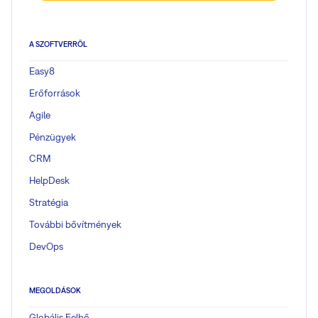
A SZOFTVERRŐL
Easy8
Erőforrások
Agile
Pénzügyek
CRM
HelpDesk
Stratégia
További bővítmények
DevOps
MEGOLDÁSOK
Globális Felhő