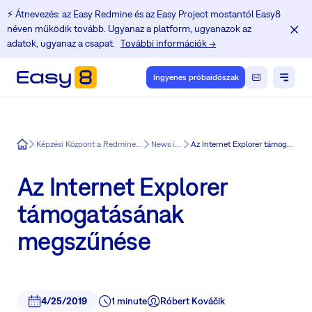
⚡️ Átnevezés: az Easy Redmine és az Easy Project mostantól Easy8
néven működik tovább. Ugyanaz a platform, ugyanazok az
adatok, ugyanaz a csapat.
További információk →
Ingyenes próbaidőszak
Easy8
Képzési Központ a Redmine felhasználók számára
News in Easy8
Az Internet Explorer támogatásának megszűnése
Az Internet Explorer
támogatásának
megszűnése
4/25/2019
1 minute
Róbert Kováčik