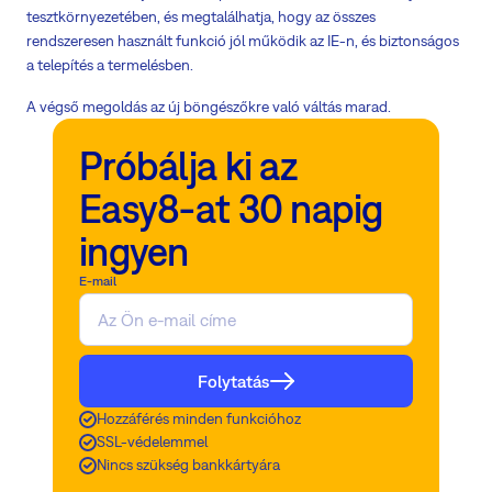
tesztkörnyezetében, és megtalálhatja, hogy az összes
rendszeresen használt funkció jól működik az IE-n, és biztonságos
a telepítés a termelésben.
A végső megoldás az új böngészőkre való váltás marad.
Próbálja ki az
Easy8-at 30 napig
ingyen
E-mail
Folytatás
Hozzáférés minden funkcióhoz
SSL-védelemmel
Nincs szükség bankkártyára