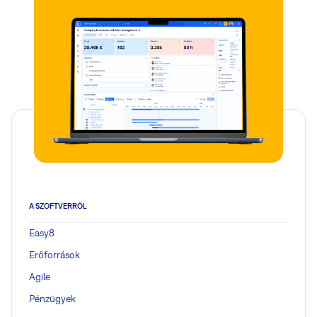
A SZOFTVERRŐL
Easy8
Erőforrások
Agile
Pénzügyek