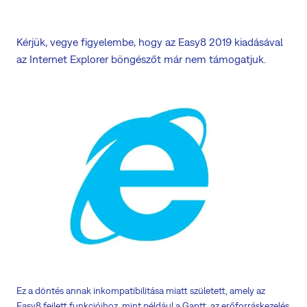
Kérjük, vegye figyelembe, hogy az Easy8 2019 kiadásával
az Internet Explorer böngészőt már nem támogatjuk.
Ez a döntés annak inkompatibilitása miatt született, amely az
Easy8 fejlett funkcióihoz, mint például a Gantt, az erőforráskezelés