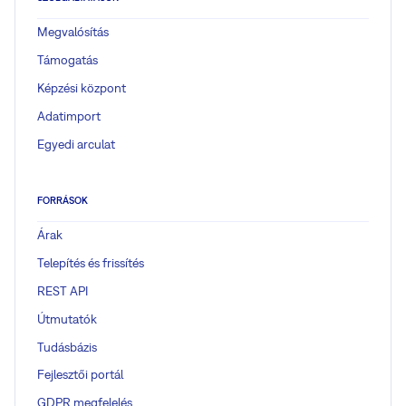
Megvalósítás
Támogatás
Képzési központ
Adatimport
Egyedi arculat
FORRÁSOK
Árak
Telepítés és frissítés
REST API
Útmutatók
Tudásbázis
Fejlesztői portál
GDPR megfelelés