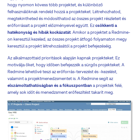
hogy nyomon kövess több projektet, és különböző
felhasználóknak rendeld hozzá a projekteket. Létrehozhatod,
megtekintheted és módosíthatod az összes projekt részleteit és
erőforrásait a projekt előzményeivel együtt. Ez
csökkenti a
hatékonyság és hibák kockázatát
. Amikor a projektet a Redmine-
on keresztül kezeled, az összes projekt átfogó folyamaton megy
keresztül a projekt létrehozásától a projekt befejezéséig.
Az alkalmazottaid prioritások alapján kapnak projekteket. Ez
motiválja őket, hogy időben befejezzék a sürgős projekteket. A
Redmine lehetővé teszi az erőforrás-tervezést és -kezelést,
valamint a projektmenedzsmentet is. A Redmine segít az
elszámoltathatóságban és a fókuszpontban
a projektek felé,
amely sok időt és menedzsment erőfeszítést takarít meg.