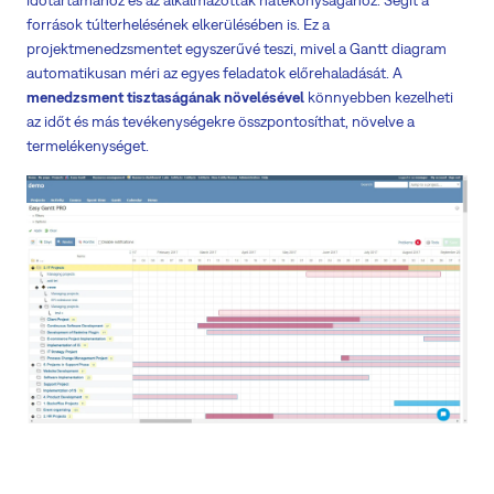
időtartamához és az alkalmazottak hatékonyságához. Segít a
források túlterhelésének elkerülésében is. Ez a
projektmenedzsmentet egyszerűvé teszi, mivel a Gantt diagram
automatikusan méri az egyes feladatok előrehaladását. A
menedzsment tisztaságának növelésével
könnyebben kezelheti
az időt és más tevékenységekre összpontosíthat, növelve a
termelékenységet.