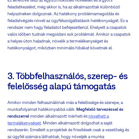
Ez lehetővé teszi az együttműködés növelését és a gyors
feladatkezelést, még akkor is, ha az alkalmazottak különböző
helyszíneken dolgoznak. Az hatékony problémamegoldás és
feladatvégzés növeli az ügyfélszolgáltatások hatékonyságát. Ez a
rendszer nem hagy feladatot befejezetlenül. Ehelyett a csapatok
valós időben tudnak megoldani sok problémát. Amikor a csapatok
a helyes úton haladnak, növelik a termelékenységet és
hatékonyságot, miközben minimális hibákat követnek el.
3. Többfelhasználós, szerep- és
felelősség alapú támogatás
Amikor minden felhasználónak más a felelőssége és szerepe, a
munkafolyamat hatékonyabbá válik.
Megfelelő tervezéssel és
rendszerrel
minden alkalmazott mérheti és
növelheti a
termelékenységet
. Minden alkalmazott dolgozhat a saját
rendszerén. Emellett a projektek és frissítések csak a vezetőség és
az ügyfél számára láthatóak, hogy növeljék a munka