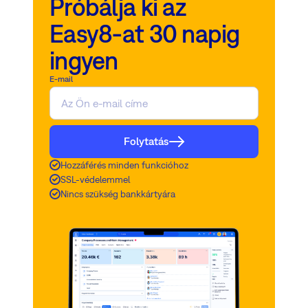
Próbálja ki az
Easy8-at 30 napig
ingyen
E-mail
Folytatás
Hozzáférés minden funkcióhoz
SSL-védelemmel
Nincs szükség bankkártyára