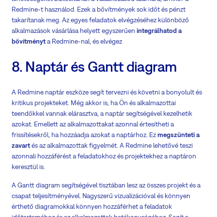
Redmine-t használod. Ezek a bővítmények sok időt és pénzt
takarítanak meg. Az egyes feladatok elvégzéséhez különböző
alkalmazások vásárlása helyett egyszerűen
integrálhatod a
bővítményt
a Redmine-nal, és elvégez
8. Naptár és Gantt diagram
A Redmine naptár eszköze segít tervezni és követni a bonyolult és
kritikus projekteket. Még akkor is, ha Ön és alkalmazottai
teendőkkel vannak elárasztva, a naptár segítségével kezelhetik
azokat. Emellett az alkalmazottakat azonnal értesítheti a
frissítésekről, ha hozzáadja azokat a naptárhoz. Ez
megszünteti a
zavart
és az alkalmazottak figyelmét. A Redmine lehetővé teszi
azonnali hozzáférést a feladatokhoz és projektekhez a naptáron
keresztül is.
A Gantt diagram segítségével tisztában lesz az összes projekt és a
csapat teljesítményével. Nagyszerű vizualizációval és könnyen
érthető diagramokkal könnyen hozzáférhet a feladatok