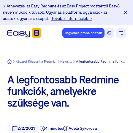
⚡️ Átnevezés: az Easy Redmine és az Easy Project mostantól Easy8
néven működik tovább. Ugyanaz a platform, ugyanazok az
adatok, ugyanaz a csapat.
További információk →
Ingyenes próbaidőszak
Easy8
Képzési Központ a Redmine felhasználók számára
News in Easy8
A legfontosabb Redmine funkciók, amelyekre szüksége van.
A legfontosabb Redmine
funkciók, amelyekre
szüksége van.
2/2/2021
4 minutes
Adéla Sýkorová