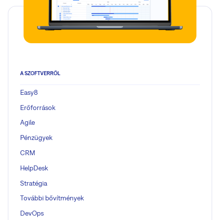
A SZOFTVERRŐL
Easy8
Erőforrások
Agile
Pénzügyek
CRM
HelpDesk
Stratégia
További bővítmények
DevOps