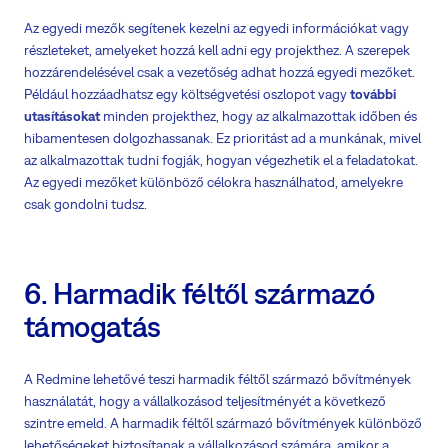
Az egyedi mezők segítenek kezelni az egyedi információkat vagy
részleteket, amelyeket hozzá kell adni egy projekthez. A szerepek
hozzárendelésével csak a vezetőség adhat hozzá egyedi mezőket.
Például hozzáadhatsz egy költségvetési oszlopot vagy
további
utasításokat
minden projekthez, hogy az alkalmazottak időben és
hibamentesen dolgozhassanak. Ez prioritást ad a munkának, mivel
az alkalmazottak tudni fogják, hogyan végezhetik el a feladatokat.
Az egyedi mezőket különböző célokra használhatod, amelyekre
csak gondolni tudsz.
6. Harmadik féltől származó
támogatás
A Redmine lehetővé teszi harmadik féltől származó bővítmények
használatát, hogy a vállalkozásod teljesítményét a következő
szintre emeld. A harmadik féltől származó bővítmények különböző
lehetőségeket biztosítanak a vállalkozásod számára, amikor a