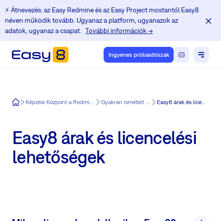
⚡️ Átnevezés: az Easy Redmine és az Easy Project mostantól Easy8
néven működik tovább. Ugyanaz a platform, ugyanazok az
adatok, ugyanaz a csapat.
További információk →
Ingyenes próbaidőszak
Easy8
Képzési Központ a Redmine felhasználók számára
Gyakran ismételt kérdések az Easy8
Easy8 árak és licencelési lehetőségek
Easy8 árak és licencelési
lehetőségek