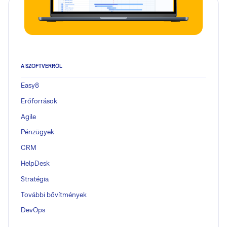
A SZOFTVERRŐL
Easy8
Erőforrások
Agile
Pénzügyek
CRM
HelpDesk
Stratégia
További bővítmények
DevOps