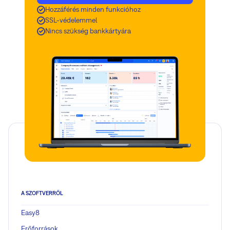
Hozzáférés minden funkcióhoz
SSL-védelemmel
Nincs szükség bankkártyára
A SZOFTVERRŐL
Easy8
Erőforrások