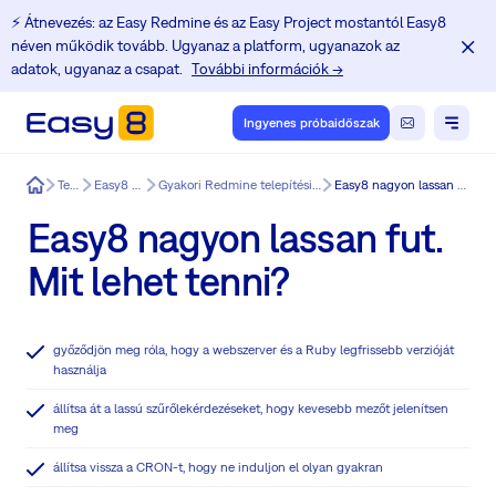
⚡️ Átnevezés: az Easy Redmine és az Easy Project mostantól Easy8
néven működik tovább. Ugyanaz a platform, ugyanazok az
adatok, ugyanaz a csapat.
További információk →
Ingyenes próbaidőszak
Easy8
Termék
Easy8 funkciók
Gyakori Redmine telepítési és frissítési problémák
Easy8 nagyon lassan fut. Mit lehet tenni?
Easy8 nagyon lassan fut.
Mit lehet tenni?
győződjön meg róla, hogy a webszerver és a Ruby legfrissebb verzióját
használja
állítsa át a lassú szűrőlekérdezéseket, hogy kevesebb mezőt jelenítsen
meg
állítsa vissza a CRON-t, hogy ne induljon el olyan gyakran