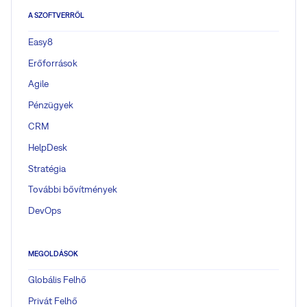
A SZOFTVERRŐL
Easy8
Erőforrások
Agile
Pénzügyek
CRM
HelpDesk
Stratégia
További bővítmények
DevOps
MEGOLDÁSOK
Globális Felhő
Privát Felhő