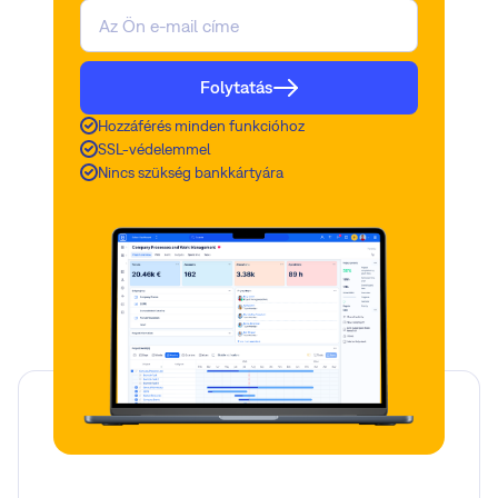
Folytatás
Hozzáférés minden funkcióhoz
SSL-védelemmel
Nincs szükség bankkártyára