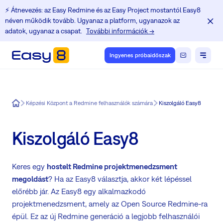
⚡️ Átnevezés: az Easy Redmine és az Easy Project mostantól Easy8
néven működik tovább. Ugyanaz a platform, ugyanazok az
adatok, ugyanaz a csapat.
További információk →
Ingyenes próbaidőszak
Easy8
Képzési Központ a Redmine felhasználók számára
Kiszolgáló Easy8
Kiszolgáló Easy8
Keres egy
hostelt Redmine projektmenedzsment
megoldást
? Ha az Easy8 választja, akkor két lépéssel
előrébb jár. Az Easy8 egy alkalmazkodó
projektmenedzsment, amely az Open Source Redmine-ra
épül. Ez az új Redmine generáció a legjobb felhasználói