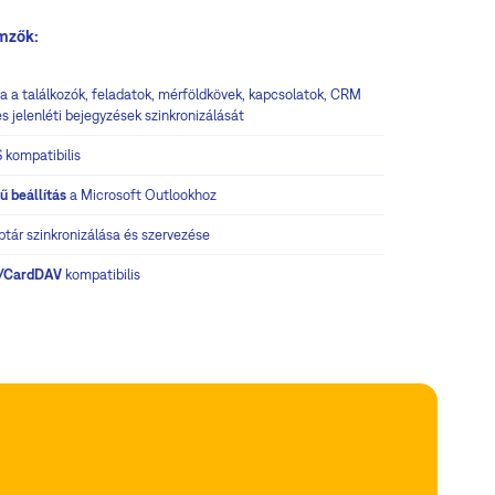
emzők:
ja a találkozók, feladatok, mérföldkövek, kapcsolatok, CRM
s jelenléti bejegyzések szinkronizálását
 kompatibilis
ű beállítás
a Microsoft Outlookhoz
ptár szinkronizálása és szervezése
/CardDAV
kompatibilis