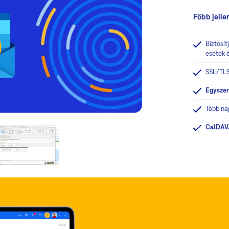
Főbb jell
Biztosít
esetek é
SSL/TLS
Egyszer
Több na
CalDAV