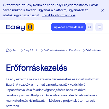
⚡️ Átnevezés: az Easy Redmine és az Easy Project mostantól Easy8
néven működik tovább. Ugyanaz a platform, ugyanazok az
adatok, ugyanaz a csapat.
További információk →
Ingyenes próbaidőszak
Easy8
Termék
Easy8 funkciók
Erőforrás-kezelés az Easy8 számára
Erőforráskezelés
Erőforráskezelés
Ez egy eszköz a munka szakmai tervezéséhez és kiosztásához az
Easy8. A vezetők a munkát a munkavállalók valós idejű
kapacitásával és a feladat végrehajtására becsült idővel
összhangban oszthatják ki. Az erőforráskezelés lehetővé teszi a
munkaterhelés kisimítását, miközben a projektek ütemterveit
betartják.