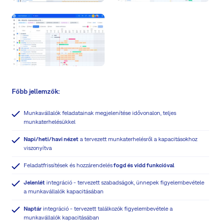
Főbb jellemzők:
Munkavállalók feladatainak megjelenítése idővonalon, teljes
munkaterhelésükkel
Napi/heti/havi nézet
a tervezett munkaterhelésről a kapacitásokhoz
viszonyítva
Feladatfrissítések és hozzárendelés
fogd és vidd
funkcióval
Jelenlét
integráció - tervezett szabadságok, ünnepek figyelembevétele
a munkavállalók kapacitásában
Naptár
integráció - tervezett találkozók figyelembevétele a
munkavállalók kapacitásában