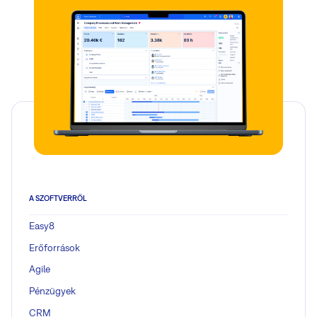
A SZOFTVERRŐL
Easy8
Erőforrások
Agile
Pénzügyek
CRM